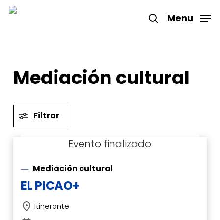
Skip
to
Menu
search
main
Close
content
Menu
Mediación cultural
Filtrar
Mediación cultural
EL PICAO+
Itinerante