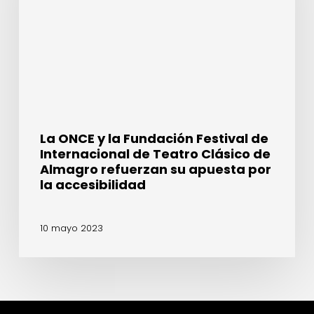
Festival
de
Internacional
de
Teatro
Clásico
de
Almagro
La ONCE y la Fundación Festival de
refuerzan
Internacional de Teatro Clásico de
su
Almagro refuerzan su apuesta por
apuesta
la accesibilidad
por
la
10 mayo 2023
accesibilidad