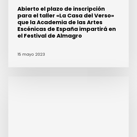
que
Abierto el plazo de inscripción
la
para el taller «La Casa del Verso»
Academia
que la Academia de las Artes
de
Escénicas de España impartirá en
las
el Festival de Almagro
Artes
Escénicas
15 mayo 2023
de
España
impartirá
en
Lluís
el
Homar,
Festival
Manuel
de
Canseco,
Almagro
Helena
Pimenta
o
Laia