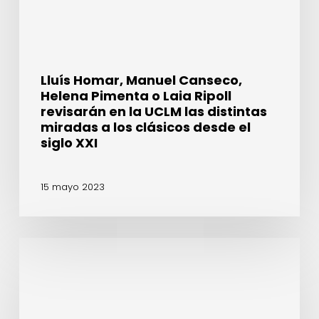
Ripoll
revisarán
en
la
UCLM
Lluís Homar, Manuel Canseco,
las
Helena Pimenta o Laia Ripoll
distintas
revisarán en la UCLM las distintas
miradas
miradas a los clásicos desde el
a
siglo XXI
los
clásicos
15 mayo 2023
desde
el
siglo
XXI
La
ONCE
y
la
Fundación