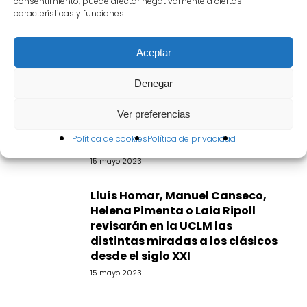
consentimiento, puede afectar negativamente a ciertas
características y funciones.
Últimas noticias
Aceptar
Abierto el plazo de inscripción
para el taller «La Casa del
Denegar
Verso» que la Academia de las
Artes Escénicas de España
Ver preferencias
impartirá en el Festival de
Política de cookies
Política de privacidad
Almagro
15 mayo 2023
Lluís Homar, Manuel Canseco,
Helena Pimenta o Laia Ripoll
revisarán en la UCLM las
distintas miradas a los clásicos
desde el siglo XXI
15 mayo 2023