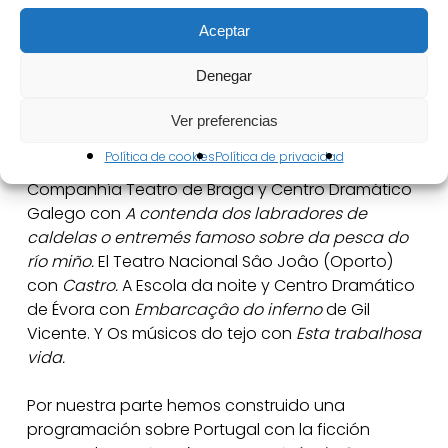
por su aportación patrimonial y su importancia
Aceptar
durante los siglos XVI y XVII, en todos los aspectos,
pero con especial atención a la cultura literaria y
Denegar
teatral, nos muestra su historia y corpus cultural a
través del talento artístico contemporáneo.
Ver preferencias
Política de cookies
Política de privacidad
Nos han acompañado en el Festival la
Companhía Teatro de Braga y Centro Dramático
Galego con
A contenda dos labradores de
caldelas o entremés famoso sobre da pesca do
río miño.
El Teatro Nacional Sâo Joâo (Oporto)
con
Castro.
A Escola da noite y Centro Dramático
de Évora con
Embarcaçâo do inferno
de Gil
Vicente. Y Os músicos do tejo con
Esta trabalhosa
vida.
Por nuestra parte hemos construido una
programación sobre Portugal con la ficción