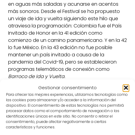
en aguas más saladas y acunarse en acentos
más sonoros. Desde el Festival se ha propuesto
un viaje de ida y vuelta siguiendo este hilo que
atraviesa la programación: Colombia fue el País
Invitado de Honor en la 41 edición como
comienzo de un camino panamericano. Y en la 42
lo fue México. En la 43 edición no fue posible
mantener un país invitado a causa de la
pandemia del Covid-19, pero se establecieron
programas telemáticos de conexión como
Barroco de Ida y Vuelta
.
Gestionar consentimiento
En esta relación con América coincidimos
Para ofrecer las mejores experiencias, utilizamos tecnologías como
claramente con nuestro país vecino y, apoyados
las cookies para almacenar y/o acceder a la información del
en la celebración de la Circunnavegación, hemos
dispositivo. El consentimiento de estas tecnologías nos permitirá
procesar datos como el comportamiento de navegación o las
contado con
Portugal
como país invitado en
identificaciones únicas en este sitio. No consentir o retirar el
2021. El Festival Internacional de Teatro Clásico de
consentimiento, puede afectar negativamente a ciertas
Almagro tiene un programa destacado llamado
características y funciones.
País Invitado, donde, cada año, un país elegido