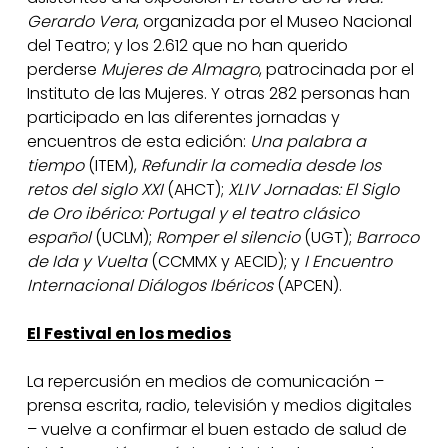
Gerardo Vera
, organizada por el Museo Nacional
del Teatro; y los 2.612 que no han querido
perderse
Mujeres de Almagro
, patrocinada por el
Instituto de las Mujeres. Y otras 282 personas han
participado en las diferentes jornadas y
encuentros de esta edición:
Una palabra a
tiempo
(ITEM),
Refundir la comedia desde los
retos del siglo XXI
(AHCT);
XLIV Jornadas: El Siglo
de Oro ibérico: Portugal y el teatro clásico
español
(UCLM);
Romper el silencio
(UGT);
Barroco
de Ida y Vuelta
(CCMMX y AECID); y
I Encuentro
Internacional Diálogos Ibéricos
(APCEN).
El Festival en los medios
La repercusión en medios de comunicación –
prensa escrita, radio, televisión y medios digitales
– vuelve a confirmar el buen estado de salud de