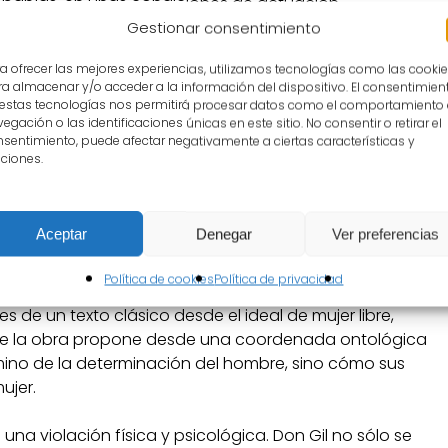
mpañías, en unas condiciones de actuación
Gestionar consentimiento
a ofrecer las mejores experiencias, utilizamos tecnologías como las cooki
especial para la obra
PR3CIOXXA,
de la compañía Tío
a almacenar y/o acceder a la información del dispositivo. El consentimien
 compañía para reinterpretar el clásico y establecer
 estas tecnologías nos permitirá procesar datos como el comportamiento
 la relación con lo contemporáneo”, así como por “el
egación o las identificaciones únicas en este sitio. No consentir o retirar el
sentimiento, puede afectar negativamente a ciertas características y
populares y su búsqueda de nuevos públicos”.
ciones.
Aceptar
Denegar
Ver preferencias
, Juan de Matos Fragoso y Jerónimo de Cáncer /
 Laura Ferrer
Política de cookies
Política de privacidad
de un texto clásico desde el ideal de mujer libre,
 que la obra propone desde una coordenada ontológica
amino de la determinación del hombre, sino cómo sus
ujer.
una violación física y psicológica. Don Gil no sólo se