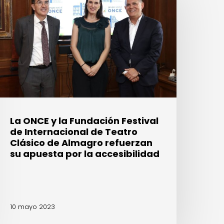
a
undación
estival
e
nternacional
e
eatro
lásico
e
La ONCE y la Fundación Festival
lmagro
de Internacional de Teatro
efuerzan
Clásico de Almagro refuerzan
u
su apuesta por la accesibilidad
puesta
or
a
ccesibilidad
10 mayo 2023