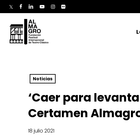
Skip
to
twitter
facebook
linkedin
youtube
instagram
flickr
main
content
L
Noticias
‘Caer para levanta
Certamen Almagro
18 julio 2021