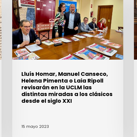
Manuel
y
Canseco,
l
Helena
F
Pimenta
F
o
d
Laia
I
Ripoll
d
revisarán
T
en
C
la
d
Lluís Homar, Manuel Canseco,
UCLM
A
Helena Pimenta o Laia Ripoll
las
r
revisarán en la UCLM las
distintas
s
distintas miradas a los clásicos
miradas
a
desde el siglo XXI
a
p
los
l
clásicos
a
15 mayo 2023
desde
el