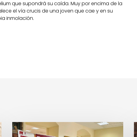
gelium que supondrá su caída. Muy por encima de la
lece el vía crucis de una joven que cae y en su
ia inmolación.
Lluís
L
Homar,
O