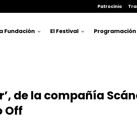
Patrocinio
Tra
a Fundación
El Festival
Programación
r’, de la compañía Scán
 Off