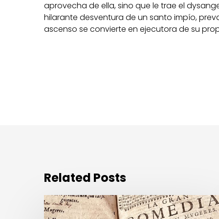
aprovecha de ella, sino que le trae el dysan
hilarante desventura de un santo impío, preva
ascenso se convierte en ejecutora de su prop
Related Posts
Abierto
el