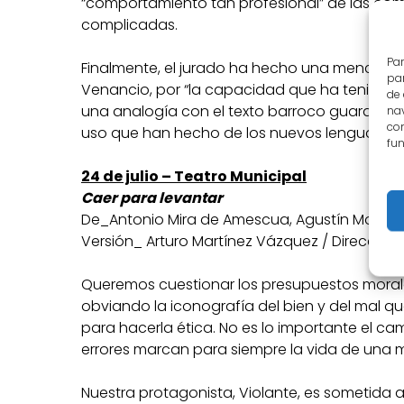
“comportamiento tan profesional” de las co
complicadas.
Par
Finalmente, el jurado ha hecho una mención 
par
Venancio, por “la capacidad que ha tenido la
de
una analogía con el texto barroco guardando
nav
con
uso que han hecho de los nuevos lenguajes 
fun
24 de julio – Teatro Municipal
Caer para levantar
De_Antonio Mira de Amescua, Agustín Moreto
Versión_ Arturo Martínez Vázquez / Dirección_
Queremos cuestionar los presupuestos morales 
obviando la iconografía del bien y del mal
para hacerla ética. No es lo importante el c
errores marcan para siempre la vida de una m
Nuestra protagonista, Violante, es sometida a 