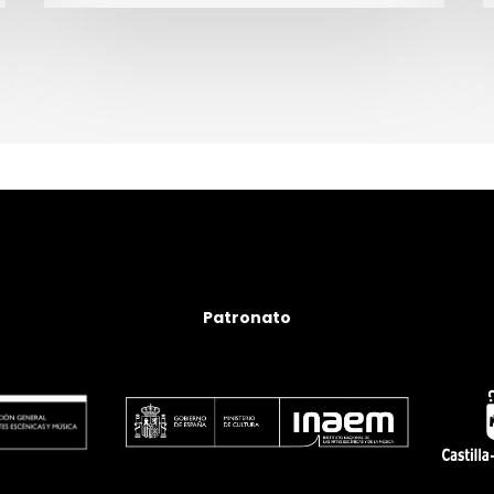
siglo
XXI
Patronato