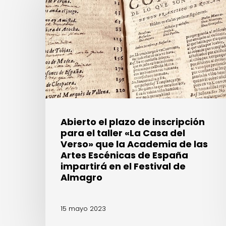
plazo
de
inscripción
para
el
taller
«La
Casa
del
Verso»
Abierto el plazo de inscripción
que
para el taller «La Casa del
la
Verso» que la Academia de las
Academia
Artes Escénicas de España
de
impartirá en el Festival de
las
Almagro
Artes
Escénicas
15 mayo 2023
de
España