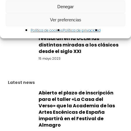
Almagro
Denegar
15 mayo 2023
Ver preferencias
Lluís Homar, Manuel Canseco,
Política de cookies
Política de privacidad
Helena Pimenta o Laia Ripoll
revisarán en la UCLM las
distintas miradas a los clásicos
desde el siglo XXI
15 mayo 2023
Latest news
Abierto el plazo de inscripción
para el taller «La Casa del
Verso» que la Academia de las
Artes Escénicas de España
impartirá en el Festival de
Almagro