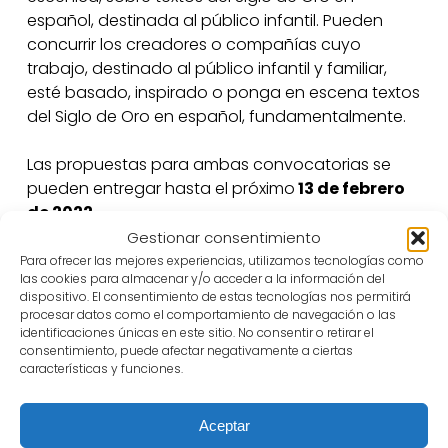
español, destinada al público infantil. Pueden
concurrir los creadores o compañías cuyo
trabajo, destinado al público infantil y familiar,
esté basado, inspirado o ponga en escena textos
del Siglo de Oro en español, fundamentalmente.
Las propuestas para ambas convocatorias se
pueden entregar hasta el próximo
13 de febrero
de 2022.
Gestionar consentimiento
Para ofrecer las mejores experiencias, utilizamos tecnologías como
las cookies para almacenar y/o acceder a la información del
dispositivo. El consentimiento de estas tecnologías nos permitirá
Últimas noticias
procesar datos como el comportamiento de navegación o las
identificaciones únicas en este sitio. No consentir o retirar el
Abierto el plazo de inscripción
consentimiento, puede afectar negativamente a ciertas
características y funciones.
para el taller «La Casa del
Verso» que la Academia de las
Artes Escénicas de España
Aceptar
impartirá en el Festival de