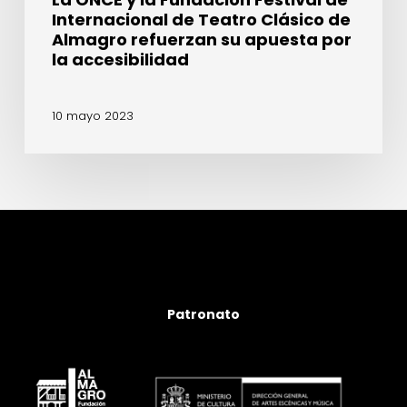
refuerzan
Internacional de Teatro Clásico de
su
Almagro refuerzan su apuesta por
apuesta
la accesibilidad
por
la
10 mayo 2023
accesibilidad
Patronato