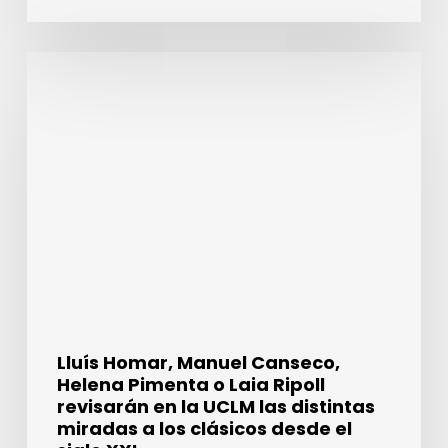
España
impartirá
en
Lluís
el
Homar,
Festival
Manuel
de
Canseco,
Almagro
Helena
Pimenta
o
Laia
Ripoll
revisarán
en
la
UCLM
Lluís Homar, Manuel Canseco,
las
Helena Pimenta o Laia Ripoll
distintas
revisarán en la UCLM las distintas
miradas
miradas a los clásicos desde el
a