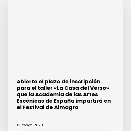
el
plazo
de
inscripción
para
el
taller
«La
Casa
del
Verso»
que
Abierto el plazo de inscripción
la
para el taller «La Casa del Verso»
Academia
que la Academia de las Artes
de
Escénicas de España impartirá en
las
el Festival de Almagro
Artes
Escénicas
15 mayo 2023
de