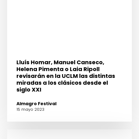
de
las
Artes
Escénicas
de
España
impartirá
en
Lluís
Lluís Homar, Manuel Canseco,
el
Homar,
Helena Pimenta o Laia Ripoll
Festival
Manuel
revisarán en la UCLM las distintas
de
Canseco,
miradas a los clásicos desde el
Almagro
Helena
siglo XXI
Pimenta
o
Almagro Festival
Laia
15 mayo 2023
Ripoll
revisarán
en