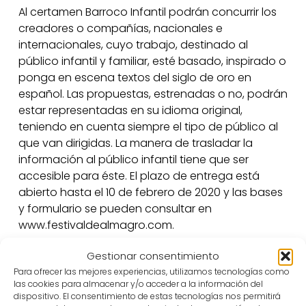
Al certamen Barroco Infantil podrán concurrir los
creadores o compañías, nacionales e
internacionales, cuyo trabajo, destinado al
público infantil y familiar, esté basado, inspirado o
ponga en escena textos del siglo de oro en
español. Las propuestas, estrenadas o no, podrán
estar representadas en su idioma original,
teniendo en cuenta siempre el tipo de público al
que van dirigidas. La manera de trasladar la
información al público infantil tiene que ser
accesible para éste. El plazo de entrega está
abierto hasta el 10 de febrero de 2020 y las bases
y formulario se pueden consultar en
www.festivaldealmagro.com.
Gestionar consentimiento
En el segundo trimestre de 2020 se harán públicas
Para ofrecer las mejores experiencias, utilizamos tecnologías como
las propuestas seleccionadas. Su exhibición será
las cookies para almacenar y/o acceder a la información del
programada en el Barroco Infantil de la 43 edición
dispositivo. El consentimiento de estas tecnologías nos permitirá