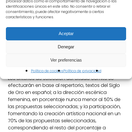
del Festival Internacional de Teatro Clásico de
procesar datos como el comportamiento de navegación o las
identificaciones únicas en este sitio. No consentir o retirar el
Almagro, que tendrá lugar en el mes de julio de
consentimiento, puede afectar negativamente a ciertas
2020. Un comité de selección se encargará de
características y funciones.
elegir un máximo de seis propuestas. Este comité
estará formado por destacadas personalidades
Aceptar
de las artes escénicas y la pedagogía teatral,
cuya composición determinará el Festival
Denegar
Internacional de Teatro Clásico de Almagro.
Ver preferencias
Criterios de selección, exhibición y premio
Política de cookies
Política de privacidad
Los criterios de selección del citado comité se
efectuarán en base al repertorio, textos del Siglo
de Oro en español; a la dirección escénica
femenina, en porcentaje nunca menor al 50% de
las propuestas seleccionadas; y la participación,
fomentando la creación artística nacional en un
70% de las propuestas seleccionadas,
correspondiendo el resto del porcentaje a