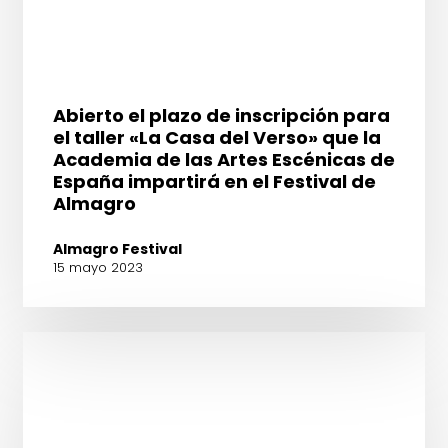
Abierto
Abierto el plazo de inscripción para
el
el taller «La Casa del Verso» que la
plazo
Academia de las Artes Escénicas de
de
España impartirá en el Festival de
inscripción
Almagro
para
el
Almagro Festival
taller
15 mayo 2023
«La
Casa
del
Verso»
que
la
Academia