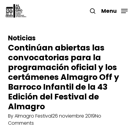
Skip
to
Menu
search
main
Close
content
Menu
Noticias
Continúan abiertas las
convocatorias para la
programación oficial y los
certámenes Almagro Off y
Barroco Infantil de la 43
Edición del Festival de
Almagro
By
Almagro Festival
26 noviembre 2019
No
Comments