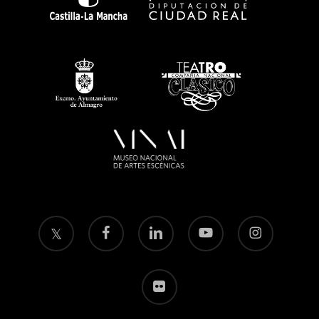
twitter
facebook
linkedin
youtube
instagram
flickr