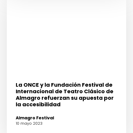
la
UCLM
las
distintas
miradas
a
los
clásicos
desde
el
siglo
XXI
La
La ONCE y la Fundación Festival de
ONCE
Internacional de Teatro Clásico de
y
Almagro refuerzan su apuesta por
la
la accesibilidad
Fundación
Festival
Almagro Festival
de
10 mayo 2023
Internacional