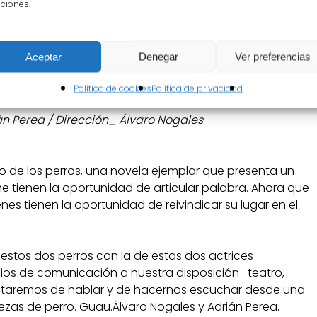
ciones.
esto las estrategias, mecanismos y vulnerabilidades
, en un momento histórico tan específico, experimentan
Aceptar
Denegar
Ver preferencias
mo el amor y la seducción.
Política de cookies
Política de privacidad
n Perea / Dirección_ Álvaro Nogales
uio de los perros, una novela ejemplar que presenta un
 tienen la oportunidad de articular palabra. Ahora que
s tienen la oportunidad de reivindicar su lugar en el
e estos dos perros con la de estas dos actrices
ios de comunicación a nuestra disposición -teatro,
 trataremos de hablar y de hacernos escuchar desde una
zas de perro. Guau.Álvaro Nogales y Adrián Perea.