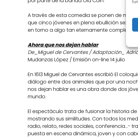
por parte de la banda Old Coin.
fun
A través de esta comedia se ponen de manifi
que cinco jóvenes en plena ebullición sexual
en torno a algo tan eternamente complejo co
Ahora que nos dejan hablar
De_Miguel de Cervantes / Adaptación_ Adriá
Mudanzas López / Emisión on-line 14 julio
En 1613 Miguel de Cervantes escribió El coloq
diálogo entre dos animales que por una noche
nos dejan hablar es una obra donde dos jóvene
mundo.
El espectáculo trata de fusionar la historia d
mostrando sus similitudes. Con todos los med
radio, relato, redes sociales, conferencia…-
puesta en escena dinámica, joven y con cabe