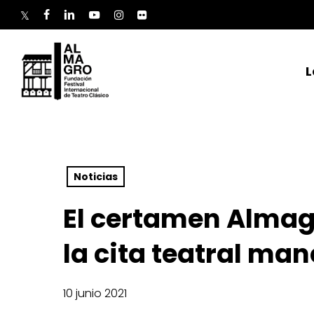
Skip
to
twitter
facebook
linkedin
youtube
instagram
flickr
main
content
L
Noticias
El certamen Almagr
la cita teatral ma
10 junio 2021