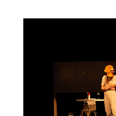
Hit enter to search or ESC to close