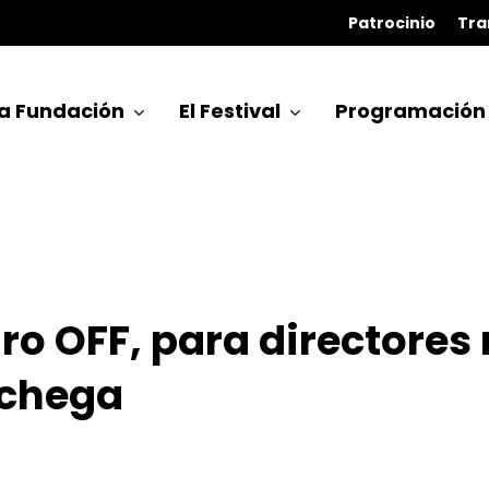
Patrocinio
Tra
a Fundación
El Festival
Programación
o OFF, para directores 
nchega