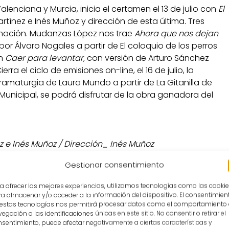
nciana y Murcia, inicia el certamen el 13 de julio con
El
rtínez e Inés Muñoz y dirección de esta última
.
Tres
mación. Mudanzas López nos trae
Ahora que nos dejan
por Álvaro Nogales a partir de El coloquio de los perros
on
Caer para levantar,
con versión de Arturo Sánchez
erra el ciclo de emisiones on-line, el 16 de julio, la
ramaturgia de Laura Mundo a partir de La Gitanilla de
 Municipal, se podrá disfrutar de la obra ganadora del
 e Inés Muñoz / Dirección_ Inés Muñoz
Gestionar consentimiento
iscreta enamorada
, de Lope de Vega, en la que cinco
a ofrecer las mejores experiencias, utilizamos tecnologías como las cooki
fiesta, en un enredo amoroso. La acción sucede en un
a almacenar y/o acceder a la información del dispositivo. El consentimien
espíritu de La Movida se destila en cada uno de los
 estas tecnologías nos permitirá procesar datos como el comportamiento
egación o las identificaciones únicas en este sitio. No consentir o retirar el
ta con la actuación en vivo de temazos de la época
sentimiento, puede afectar negativamente a ciertas características y