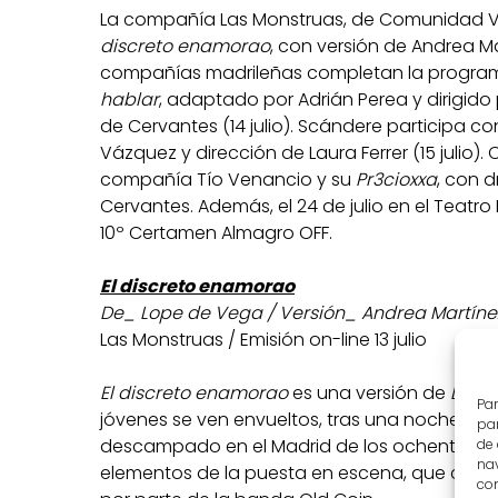
La compañía Las Monstruas, de Comunidad Vale
discreto enamorao
, con versión de Andrea Ma
compañías madrileñas completan la progra
hablar
, adaptado por Adrián Perea y dirigido 
de Cervantes (14 julio). Scándere participa c
Vázquez y dirección de Laura Ferrer (15 julio). Ci
compañía Tío Venancio y su
Pr3cioxxa
, con d
Cervantes. Además, el 24 de julio en el Teatro
10º Certamen Almagro OFF.
El discreto enamorao
De_ Lope de Vega / Versión_ Andrea Martínez
Las Monstruas / Emisión on-line 13 julio
El discreto enamorao
es una versión de
La d
Par
jóvenes se ven envueltos, tras una noche de 
par
descampado en el Madrid de los ochenta y el 
de
nav
elementos de la puesta en escena, que cuen
con