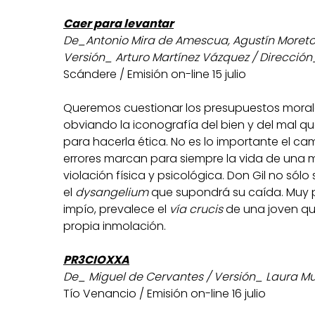
Caer para levantar
De_Antonio Mira de Amescua, Agustín Moreto
Versión_ Arturo Martínez Vázquez / Dirección
Scándere / Emisión on-line 15 julio
Queremos cuestionar los presupuestos morales 
obviando la iconografía del bien y del mal
para hacerla ética. No es lo importante el c
errores marcan para siempre la vida de una m
violación física y psicológica. Don Gil no sólo
el
dysangelium
que supondrá su caída. Muy p
impío, prevalece el
vía crucis
de una joven qu
propia inmolación.
PR3CIOXXA
De_ Miguel de Cervantes / Versión_ Laura Mu
Tío Venancio / Emisión on-line 16 julio