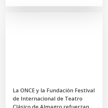
en
la
UCLM
las
distintas
miradas
a
los
clásicos
desde
el
siglo
XXI
La
La ONCE y la Fundación Festival
ONCE
de Internacional de Teatro
y
la
Clásico de Almagro refuerzan