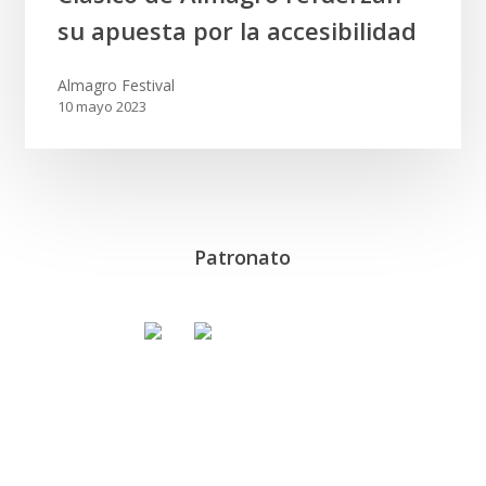
Fundación
su apuesta por la accesibilidad
Festival
de
Almagro Festival
Internacional
10 mayo 2023
de
Teatro
Clásico
de
Almagro
Patronato
refuerzan
su
apuesta
por
la
accesibilidad