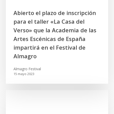
Abierto
Abierto el plazo de inscripción
el
para el taller «La Casa del
plazo
de
Verso» que la Academia de las
inscripción
Artes Escénicas de España
para
impartirá en el Festival de
el
taller
Almagro
«La
Casa
Almagro Festival
del
15 mayo 2023
Verso»
que
la
Academia
de
las