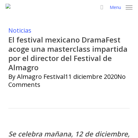
Skip
Menu
to
search
Close
main
Menu
content
Noticias
El festival mexicano DramaFest
acoge una masterclass impartida
por el director del Festival de
Almagro
By
Almagro Festival
11 diciembre 2020
No
Comments
Se celebra mañana, 12 de diciembre,