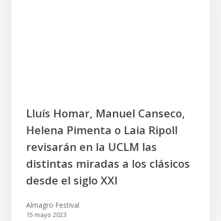
Artes
Escénicas
de
España
impartirá
en
el
Festival
Lluís
Lluís Homar, Manuel Canseco,
de
Homar,
Almagro
Helena Pimenta o Laia Ripoll
Manuel
Canseco,
revisarán en la UCLM las
Helena
distintas miradas a los clásicos
Pimenta
desde el siglo XXI
o
Laia
Ripoll
Almagro Festival
15 mayo 2023
revisarán