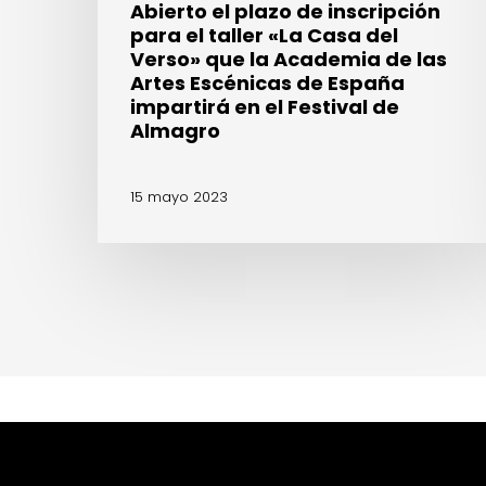
Abierto el plazo de inscripción
que
para el taller «La Casa del
la
Verso» que la Academia de las
Academia
Artes Escénicas de España
de
impartirá en el Festival de
las
Almagro
Artes
Escénicas
15 mayo 2023
de
España
impartirá
en
el
Festival
de
Almagro