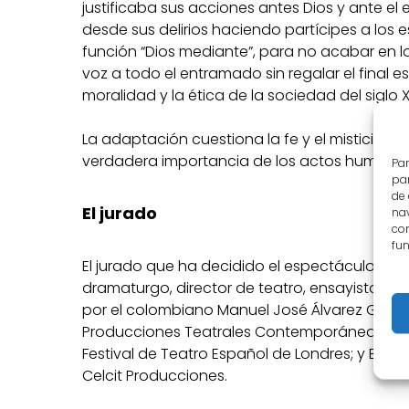
justificaba sus acciones antes Dios y ante e
desde sus delirios haciendo partícipes a los 
función “Dios mediante”, para no acabar en l
voz a todo el entramado sin regalar el final e
moralidad y la ética de la sociedad del siglo XV
La adaptación cuestiona la fe y el misticism
verdadera importancia de los actos humanos y
Par
par
de
El jurado
nav
con
fun
El jurado que ha decidido el espectáculo gan
dramaturgo, director de teatro, ensayista y
por el colombiano Manuel José Álvarez Gaviria
Producciones Teatrales Contemporáneas Olvido
Festival de Teatro Español de Londres; y Elen
Celcit Producciones.