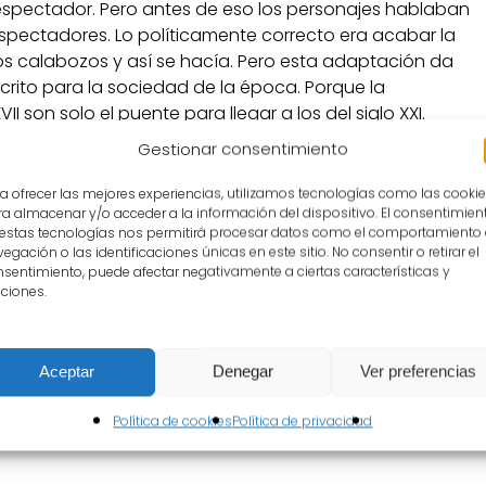
l espectador. Pero antes de eso los personajes hablaban
espectadores. Lo políticamente correcto era acabar la
os calabozos y así se hacía. Pero esta adaptación da
scrito para la sociedad de la época. Porque la
II son solo el puente para llegar a los del siglo XXI.
Gestionar consentimiento
o como salvación, aportando una reflexión sobre la
 sus consecuencias, frente a las creencias divinas.
a ofrecer las mejores experiencias, utilizamos tecnologías como las cooki
a almacenar y/o acceder a la información del dispositivo. El consentimien
 estas tecnologías nos permitirá procesar datos como el comportamiento
egación o las identificaciones únicas en este sitio. No consentir o retirar el
sentimiento, puede afectar negativamente a ciertas características y
ciones.
ador de Almagro Off ha estado presidido por el
 pedagogo mexicano Luis de Tavira Noriega; y formado
, director del Teatro Colón de Bogotá; la directora de
Aceptar
Denegar
Ver preferencias
 Orovio; Mariví R.Quiñones, directora de Festelon,
a Schaposnik, directora de Promoción Internacional de
Política de cookies
Política de privacidad