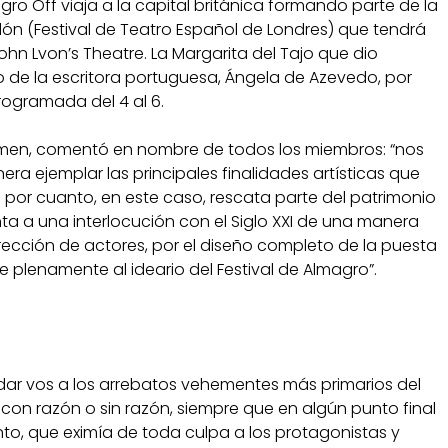
ro Off viaja a la capital británica formando parte de la
ón (Festival de Teatro Español de Londres) que tendrá
John Lvon’s Theatre. La Margarita del Tajo que dio
o de la escritora portuguesa, Ángela de Azevedo, por
rogramada del 4 al 6.
rtamen, comentó en nombre de todos los miembros: “nos
 ejemplar las principales finalidades artísticas que
 por cuanto, en este caso, rescata parte del patrimonio
nta a una interlocución con el Siglo XXI de una manera
dirección de actores, por el diseño completo de la puesta
plenamente al ideario del Festival de Almagro”.
dar vos a los arrebatos vehementes más primarios del
 con razón o sin razón, siempre que en algún punto final
ento, que eximía de toda culpa a los protagonistas y