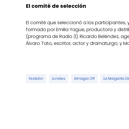
El comité de selección
El comité que seleccionó a los participantes,
formado por Emilia Yagüe, productora y distr
(programa de Radio 3); Ricardo Beléndez, age
Álvaro Tato, escritor, actor y dramaturgo; y M
Festelón
Londres
Almagro Off
La Margarita D