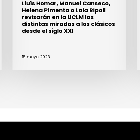
Lluís Homar, Manuel Canseco,
UCLM
A
Helena Pimenta o Laia Ripoll
las
r
revisarán en la UCLM las
distintas
s
distintas miradas a los clásicos
miradas
a
desde el siglo XXI
a
p
los
l
clásicos
a
15 mayo 2023
desde
el
siglo
XXI