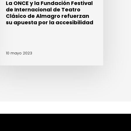
La ONCE y la Fundación Festival
lmagro
de Internacional de Teatro
efuerzan
Clásico de Almagro refuerzan
u
su apuesta por la accesibilidad
puesta
or
a
ccesibilidad
10 mayo 2023