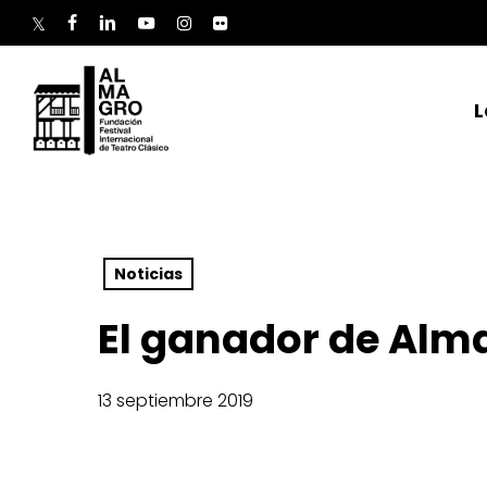
Skip
to
twitter
facebook
linkedin
youtube
instagram
flickr
main
content
L
Noticias
El ganador de Alma
13 septiembre 2019