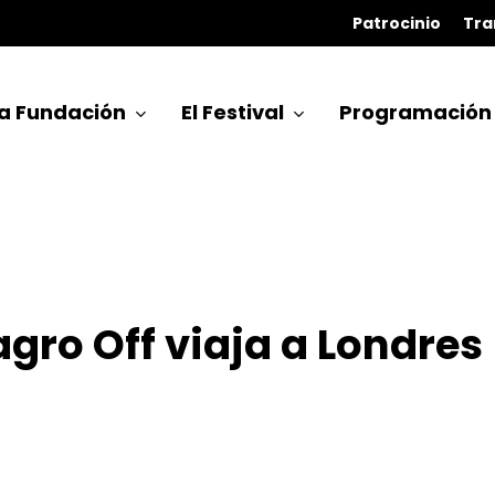
Patrocinio
Tra
a Fundación
El Festival
Programación
gro Off viaja a Londres