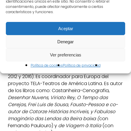
identificaciones únicas en este sitio. No consentir o retirar el
España, Bélgica, Francia, Republica Checa, Grecia,
consentimiento, puede afectar negativamente a ciertas
características y funciones.
Italia, Cuba, Suiza e Brasil.
Desde 2017, integra el jurado del Doctorado en
Aceptar
Estudios de Teatrales e la Universidad Sorbonne
Nouvelle de París. En 2010 fue elegido miembro de
Denegar
la Real Academia de Bellas Artes y en 2019 de la
Academia de Artes Escénicas de España. Es
Ver preferencias
miembro fundador de la Asociación Portuguesa
Política de cookies
Política de privacidad
de Escenografía (de la que fue presidente entre
2012 y 2016). Es coordinador para Europa del
proyecto TELA-Teatros de América Latina. Es autor
de los libros como: Castanheira-Cenografia,
Desenhar Nuvens, Viriato Rey, O Tempo das
Cerejas, Frei Luis de Sousa, Fausto-Pessoa e co-
autor de Catorze Histórias Incríveis, y Fabuloso
Imaginário das Lendas da Beira baixa (
con
Fernando Paulouro) y
de Viagem à Italia
(con