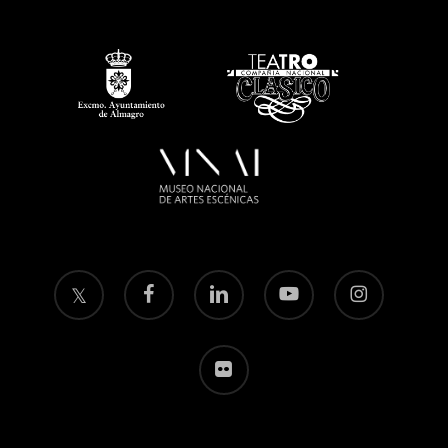
twitter
facebook
linkedin
youtube
instagram
flickr