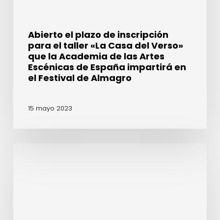
del
Verso»
que
Abierto el plazo de inscripción
la
para el taller «La Casa del Verso»
Academia
que la Academia de las Artes
de
Escénicas de España impartirá en
las
el Festival de Almagro
Artes
Escénicas
15 mayo 2023
de
España
impartirá
en
Lluís
el
Homar,
Festival
Manuel
de
Canseco,
Almagro
Helena
Pimenta
o