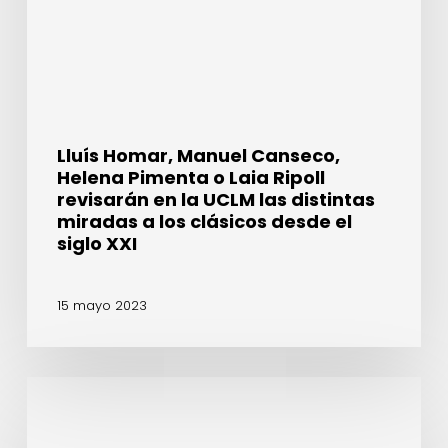
Laia
Ripoll
revisarán
en
la
UCLM
Lluís Homar, Manuel Canseco,
las
Helena Pimenta o Laia Ripoll
distintas
revisarán en la UCLM las distintas
miradas
miradas a los clásicos desde el
a
siglo XXI
los
clásicos
15 mayo 2023
desde
el
siglo
XXI
La
ONCE
y