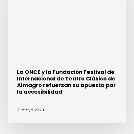
la
Fundación
Festival
de
Internacional
de
Teatro
Clásico
de
Almagro
La ONCE y la Fundación Festival de
refuerzan
Internacional de Teatro Clásico de
su
Almagro refuerzan su apuesta por
apuesta
la accesibilidad
por
la
10 mayo 2023
accesibilidad