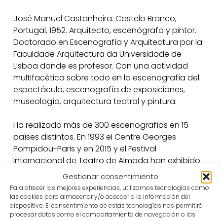
José Manuel Castanheira. Castelo Branco,
Portugal, 1952. Arquitecto, escenógrafo y pintor.
Doctorado en Escenografía y Arquitectura por la
Faculdade Arquitectura da Universidade de
Lisboa donde es profesor. Con una actividad
multifacética sobre todo en la escenografía del
espectáculo, escenografía de exposiciones,
museología, arquitectura teatral y pintura.
Ha realizado más de 300 escenografías en 15
países distintos. En 1993 el Centre Georges
Pompidou-Paris y en 2015 y el Festival
Internacional de Teatro de Almada han exhibido
exposiciones retrospectivas de su obra. En 1995 es
Gestionar consentimiento
invitado como miembro del jurado mundial de la
Para ofrecer las mejores experiencias, utilizamos tecnologías como
Cuadrienal de Escenografía y Arquitectura Teatral
las cookies para almacenar y/o acceder a la información del
dispositivo. El consentimiento de estas tecnologías nos permitirá
de Praga. Dirigió acciones formativas y seminarios
procesar datos como el comportamiento de navegación o las
en Universidades y otras instituciones en Portugal,