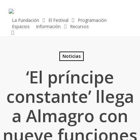
Skip
to
main
La Fundación
El Festival
Programación
Espacios
Información
Recursos
content
search
Noticias
‘El príncipe
constante’ llega
a Almagro con
nueve funciones