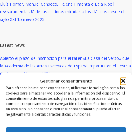
Lluís Homar, Manuel Canseco, Helena Pimenta o Laia Ripoll
revisarán en la UCLM las distintas miradas a los clásicos desde el
siglo XXI
15 mayo 2023
Latest news
Abierto el plazo de inscripción para el taller «La Casa del Verso» que
la Academia de las Artes Escénicas de España impartirá en el Festival
de Almagro
15 mayo 2023
Gestionar consentimiento
Lluís Homar, Manuel Canseco, Helena Pimenta o Laia Ripoll
Para ofrecer las mejores experiencias, utilizamos tecnologías como las
cookies para almacenar y/o acceder a la información del dispositivo. El
revisarán en la UCLM las distintas miradas a los clásicos desde el
consentimiento de estas tecnologías nos permitirá procesar datos
siglo XXI
15 mayo 2023
como el comportamiento de navegación o las identificaciones únicas
en este sitio. No consentir o retirar el consentimiento, puede afectar
negativamente a ciertas características y funciones.