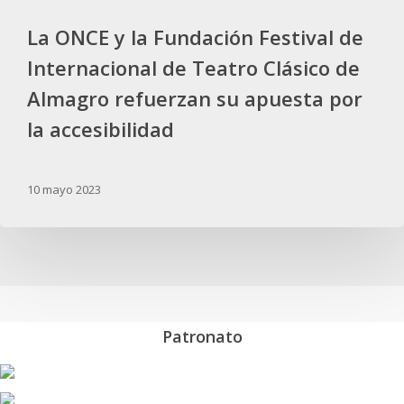
refuerzan
La ONCE y la Fundación Festival de
su
apuesta
Internacional de Teatro Clásico de
por
Almagro refuerzan su apuesta por
la
la accesibilidad
accesibilidad
10 mayo 2023
Patronato