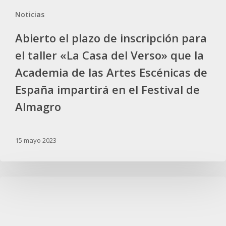
que
Noticias
la
Abierto el plazo de inscripción para
Academia
de
el taller «La Casa del Verso» que la
las
Academia de las Artes Escénicas de
Artes
España impartirá en el Festival de
Escénicas
de
Almagro
España
impartirá
en
15 mayo 2023
el
Festival
de
Lluís
Almagro
Homar,
Manuel
Canseco,