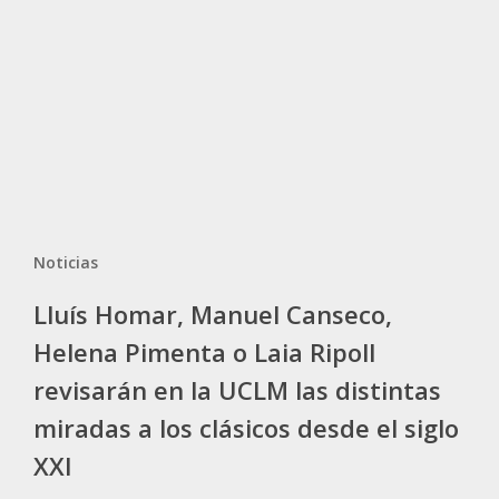
Helena
Pimenta
o
Laia
Ripoll
revisarán
en
la
UCLM
Noticias
las
Lluís Homar, Manuel Canseco,
distintas
miradas
Helena Pimenta o Laia Ripoll
a
revisarán en la UCLM las distintas
los
miradas a los clásicos desde el siglo
clásicos
desde
XXI
el