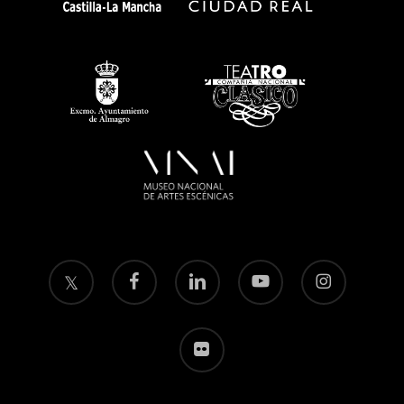
twitter
facebook
linkedin
youtube
instagram
flickr