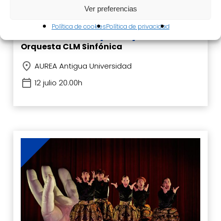
Música
Ver preferencias
Una noche con nuestros
Política de cookies
Política de privacidad
clásicos de ópera y zarzuela
Orquesta CLM Sinfónica
AUREA Antigua Universidad
12 julio 20.00h