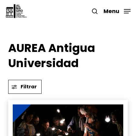
Skip
to
Menu
search
main
Close
content
Menu
AUREA Antigua
Universidad
Filtrar