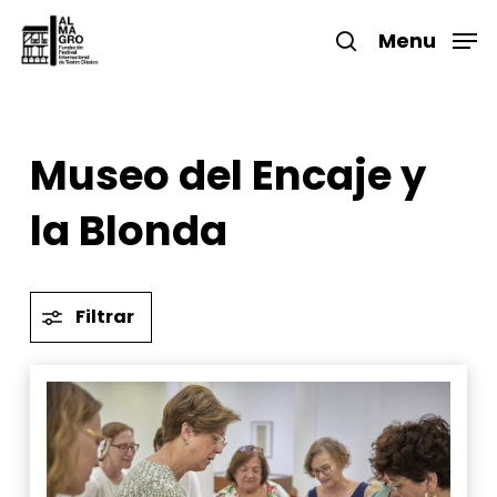
Skip
to
Menu
search
main
Close
content
Menu
Museo del Encaje y
la Blonda
Filtrar