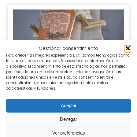
Gestionar consentimiento
Para ofrecer las mejores experiencias, utilizamos tecnologías como
las cookies para almacenar y/o acceder a la información del
dispositivo. El consentimiento de estas tecnologías nos permitirá
procesar datos como el comportamiento de navegación o las
identificaciones únicas en este sitio. No consentir o retirar el
consentimiento, puede afectar negativamente a ciertas
características y funciones.
Taller, Tradición y artesanía
Aceptar
Taller de Encaje de Bolillos
para adultos
Denegar
Museo del Encaje y la Blonda
Ver preferencias