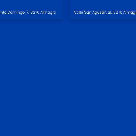
entista (AUREA)
Hospital de San Juan
nto Domingo, 7, 13270 Almagro
Calle San Agustín, 21, 13270 Almag