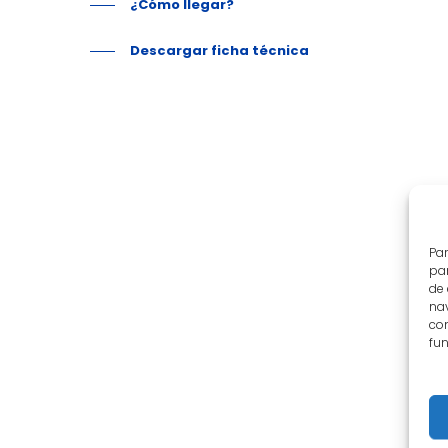
¿Cómo llegar?
Descargar ficha técnica
Par
par
de
nav
con
fun