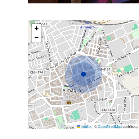
+
−
Leaflet
|
©
OpenStreetMap
contributor