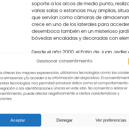
soporte a los arcos de medio punto, realiza
varias salas o estancias muy amplias, situa
que servían como cámaras de almacenami
crece en uno de los laterales para acceder
desemboca también en un misterioso jardín
bóvedas encaladas y decoradas con elem
Desde el año 2000, el Patio de Juan Jedle
representaciones del Festival, un espacio a
Gestionar consentimiento
propuestas de pequeño formato, con un esc
disposición preparada para albergar a 15
a ofrecer las mejores experiencias, utilizamos tecnologías como las cooki
a almacenar y/o acceder a la información del dispositivo. El consentimien
Nacional de Teatro Clásico y otras compañ
 estas tecnologías nos permitirá procesar datos como el comportamiento
Costa de Marfil han pasado por este espaci
egación o las identificaciones únicas en este sitio. No consentir o retirar el
posible bajo las estrellas de Almagro y, m
sentimiento, puede afectar negativamente a ciertas características y
ciones.
temperaturas y el cielo arropa.
Aceptar
Denegar
Ver preferencias