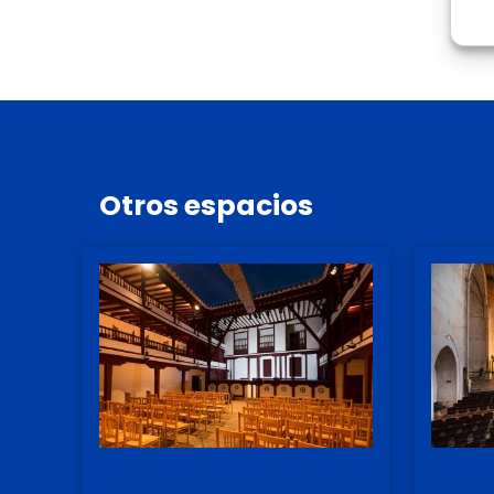
Otros
espacios
Corral de Comedias
Antig