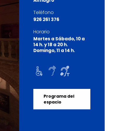
Almagro
Teléfono
926 261 376
Horario
Martes a Sábado, 10 a
14 h. y 18 a 20 h.
Domingo, 11 a 14 h.
Programa del
espacio