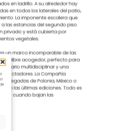
dos en ladrillo. A su alrededor hay
das en todos los laterales del patio,
ento. La imponente escalera que
 a las estancias del segundo piso
 privado y está cubierta por
entos vegetales.
r es un marco incomparable de las
l aire libre acogedor, perfecto para
enario multidisciplinar y una
4 espectadores. La Compañía
es
to
ías llegadas de Polonia, México o
 de
o en las últimas ediciones. Todo es
ás aún, cuando bajan las