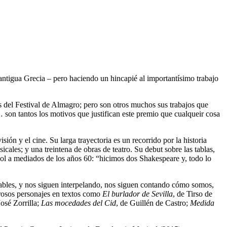
 antigua Grecia – pero haciendo un hincapié al importantísimo trabajo
os del Festival de Almagro; pero son otros muchos sus trabajos que
… son tantos los motivos que justifican este premio que cualqueir cosa
ión y el cine. Su larga trayectoria es un recorrido por la historia
icales; y una treintena de obras de teatro. Su debut sobre las tablas,
ol a mediados de los años 60: “hicimos dos Shakespeare y, todo lo
ables, y nos siguen interpelando, nos siguen contando cómo somos,
erosos personajes en textos como
El burlador de Sevilla
, de Tirso de
José Zorrilla;
Las mocedades del Cid
, de Guillén de Castro;
Medida