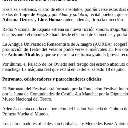
Hasta seis estrenos, cuatro de ellos absolutos, podrán verse estos d
textos de
Lope de Vega
; y por
Alma y palabra
, recital poético, que 
Adriana Ozores
y
Lluís Homar
quien, además, firma la dirección.
Radio Nacional de España estrena su nueva ficción sonora,
Magallanes
encabezando el reparto. Se hará desde el Corral de Comedias y podrá
La Antigua Universidad Renacentista de Almagro (AUREA) acogerá o
producción de Teatro del Velador podrá verse el miércoles 15. Por ot
de
Antonio Alcalde
, y que se disfrutará de forma gratuita (previa reco
Por último, el Palacio de los Oviedo será testigo del estreno absoluto
manchega La máquina real que estará en cartel el sábado 18 de julio.
Patronato, colaboradores y patrocinadores oficiales
El Patronato del Festival está formado por la Fundación Festival Inte
por la Junta de Comunidades de Castilla-La Mancha; por la Diputació
Museo Nacional del Teatro.
Además cuenta con la colaboración del Institut Valenciá de Cultura de 
Primera Vuelta al Mundo.
Los patrocinadores oficiales son Globalcaja y Mercedes Benz Autotra