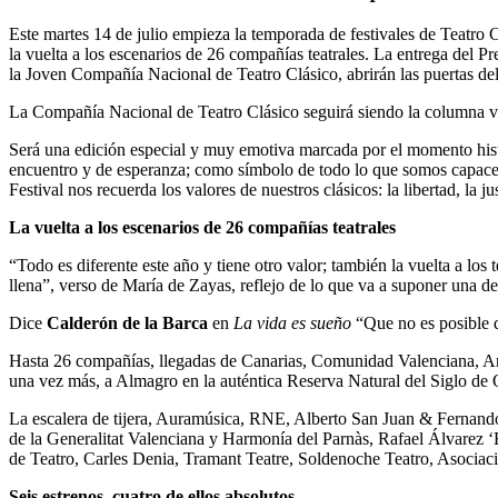
Este martes 14 de julio empieza la temporada de festivales de Teatro C
la vuelta a los escenarios de 26 compañías teatrales. La entrega del P
la Joven Compañía Nacional de Teatro Clásico, abrirán las puertas d
La Compañía Nacional de Teatro Clásico seguirá siendo la columna 
Será una edición especial y muy emotiva marcada por el momento hist
encuentro y de esperanza; como símbolo de todo lo que somos capaces d
Festival nos recuerda los valores de nuestros clásicos: la libertad, la j
La vuelta a los escenarios de 26 compañías teatrales
“Todo es diferente este año y tiene otro valor; también la vuelta a lo
llena”, verso de María de Zayas, reflejo de lo que va a suponer una de
Dice
Calderón de la Barca
en
La vida es sueño
“Que no es posible q
Hasta 26 compañías, llegadas de Canarias, Comunidad Valenciana, And
una vez más, a Almagro en la auténtica Reserva Natural del Siglo de 
La escalera de tijera, Auramúsica, RNE, Alberto San Juan & Fernando 
de la Generalitat Valenciana y Harmonía del Parnàs, Rafael Álvarez 
de Teatro, Carles Denia, Tramant Teatre, Soldenoche Teatro, Asociaci
Seis estrenos, cuatro de ellos absolutos.