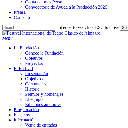
Convocatorias Personal
Convocatoria de Ayuda a la Producción 2026
Prensa
Contacto
Hit enter to search or ESC to close
Sea
Close
Search
search
Menu
La Fundación
Conoce la Fundación
Objetivos
Proyectos
El Festival
Presentación
Objetivos
Certámenes
Historia
Premios y homenajes
El equipo
Ediciones anteriores
Programación
Espacios
Información
Venta de entradas