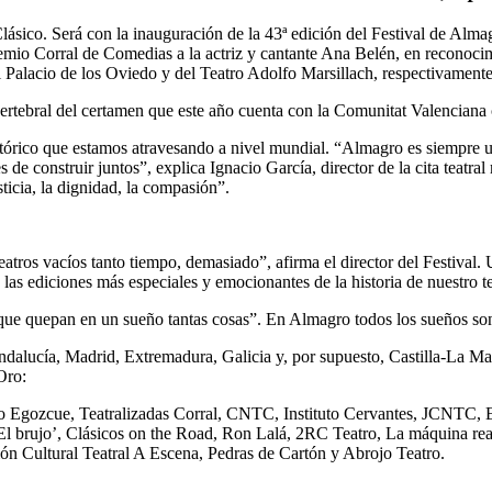
lásico. Será con la inauguración de la 43ª edición del Festival de Alma
remio Corral de Comedias a la actriz y cantante Ana Belén, en reconocim
el Palacio de los Oviedo y del Teatro Adolfo Marsillach, respectivame
vertebral del certamen que este año cuenta con la Comunitat Valenci
órico que estamos atravesando a nivel mundial. “Almagro es siempre un
e construir juntos”, explica Ignacio García, director de la cita teatr
usticia, la dignidad, la compasión”.
s teatros vacíos tanto tiempo, demasiado”, afirma el director del Festiv
 las ediciones más especiales y emocionantes de la historia de nuestro te
ue quepan en un sueño tantas cosas”. En Almagro todos los sueños son
alucía, Madrid, Extremadura, Galicia y, por supuesto, Castilla-La Man
Oro:
Egozcue, Teatralizadas Corral, CNTC, Instituto Cervantes, JCNTC, El T
‘El brujo’, Clásicos on the Road, Ron Lalá, 2RC Teatro, La máquina r
ón Cultural Teatral A Escena, Pedras de Cartón y Abrojo Teatro.