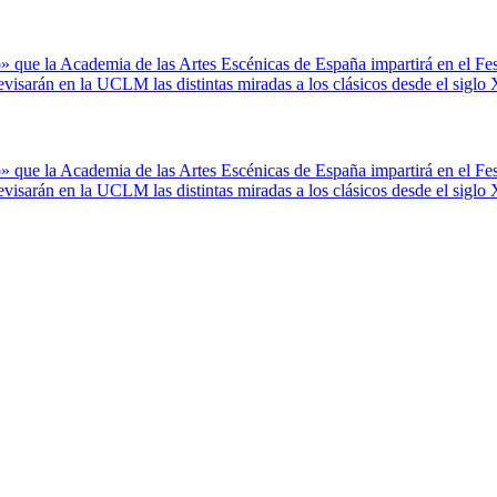
so» que la Academia de las Artes Escénicas de España impartirá en el Fe
isarán en la UCLM las distintas miradas a los clásicos desde el siglo
so» que la Academia de las Artes Escénicas de España impartirá en el Fe
isarán en la UCLM las distintas miradas a los clásicos desde el siglo
Abierto
el
plazo
de
inscripción
para
el
taller
«La
Casa
del
Verso»