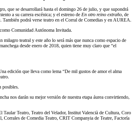
gro, que se desarrollará hasta el domingo 26 de julio, y que supondrá
iento a su carrera escénica; y el estreno de
En otro reino extraño
, de
nte. También podrá verse teatro en el Corral de Comedias y en AUREA.
ana como Comunidad Autónoma Invitada.
 milagro teatral y este año lo será más que nunca como espacio de
al manchega desde enero de 2018, quien tiene muy claro que “el
al. Una edición que lleva como lema “De mil gustos de amor el alma
atro.
 posibles.
cha nos darán su mejor versión de nuestra etapa áurea convirtiendo,
aular Teatro, Teatro del Velador, Institut Valencià de Cultura, Coro
eal, Corrales de Comedia Teatro, CRIT Companyia de Teatre, Factoría