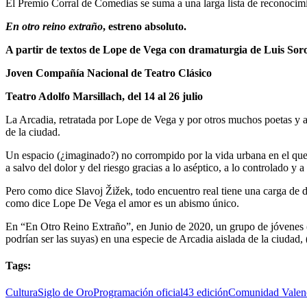
El Premio Corral de Comedias se suma a una larga lista de reconocim
En otro reino extraño
, estreno absoluto.
A partir de textos de Lope de Vega con dramaturgia de Luis Soro
Joven Compañía Nacional de Teatro Clásico
Teatro Adolfo Marsillach, del 14 al 26 julio
La Arcadia, retratada por Lope de Vega y por otros muchos poetas y ar
de la ciudad.
Un espacio (¿imaginado?) no corrompido por la vida urbana en el que re
a salvo del dolor y del riesgo gracias a lo aséptico, a lo controlado y 
Pero como dice Slavoj Žižek, todo encuentro real tiene una carga de d
como dice Lope De Vega el amor es un abismo único.
En “En Otro Reino Extraño”, en Junio de 2020, un grupo de jóvenes (
podrían ser las suyas) en una especie de Arcadia aislada de la ciudad,
Tags:
Cultura
Siglo de Oro
Programación oficial
43 edición
Comunidad Valen