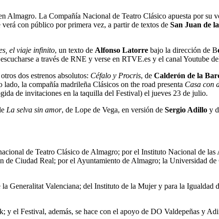
ías en Almagro. La Compañía Nacional de Teatro Clásico apuesta por su 
se verá con público por primera vez, a partir de textos de
San Juan de l
, el viaje infinito
, un texto de
Alfonso Latorre
bajo la dirección de B
 escucharse a través de RNE y verse en RTVE.es y el canal Youtube del
tros dos estrenos absolutos:
Céfalo y Procris
, de
Calderón de la Bar
ro lado, la compañía madrileña Clásicos on the road presenta
Casa con d
gida de invitaciones en la taquilla del Festival) el jueves 23 de julio.
 de
La selva sin amor
, de Lope de Vega, en versión de
Sergio Adillo
y d
rnacional de Teatro Clásico de Almagro; por el Instituto Nacional de la
n de Ciudad Real; por el Ayuntamiento de Almagro; la Universidad de 
la Generalitat Valenciana; del Instituto de la Mujer y para la Igualdad
k; y el Festival, además, se hace con el apoyo de DO Valdepeñas y Adi