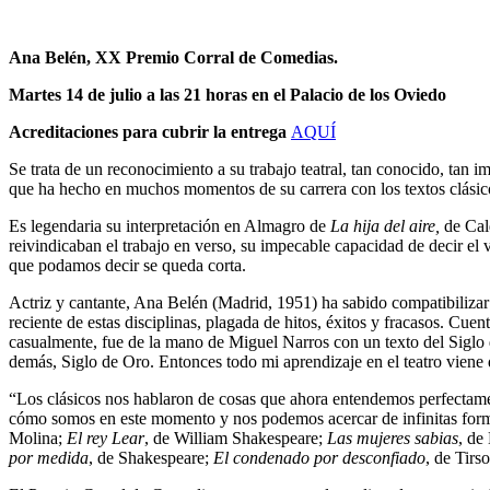
Ana Belén, XX Premio Corral de Comedias.
Martes 14 de julio a las 21 horas en el Palacio de los Oviedo
Acreditaciones para cubrir la entrega
AQUÍ
Se trata de un reconocimiento a su trabajo teatral, tan conocido, tan 
que ha hecho en muchos momentos de su carrera con los textos clásico
Es legendaria su interpretación en Almagro de
La hija del aire,
de Cald
reivindicaban el trabajo en verso, su impecable capacidad de decir el 
que podamos decir se queda corta.
Actriz y cantante, Ana Belén (Madrid, 1951) ha sabido compatibilizar de
reciente de estas disciplinas, plagada de hitos, éxitos y fracasos. Cuen
casualmente, fue de la mano de Miguel Narros con un texto del Siglo
demás, Siglo de Oro. Entonces todo mi aprendizaje en el teatro viene de 
“Los clásicos nos hablaron de cosas que ahora entendemos perfectame
cómo somos en este momento y nos podemos acercar de infinitas formas
Molina;
El rey Lear
, de William Shakespeare;
Las mujeres sabias
, de
por medida
, de Shakespeare;
El condenado por desconfiado
, de Tirs