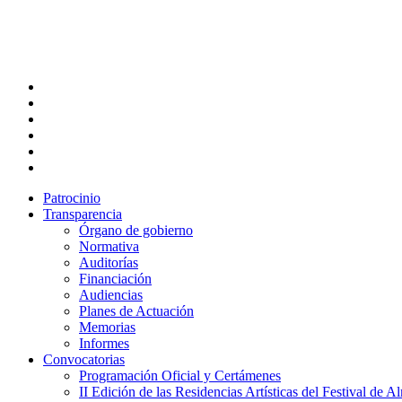
Skip
to
main
content
twitter
facebook
linkedin
youtube
instagram
flickr
Patrocinio
Transparencia
Órgano de gobierno
Normativa
Auditorías
Financiación
Audiencias
Planes de Actuación
Memorias
Informes
Convocatorias
Programación Oficial y Certámenes
II Edición de las Residencias Artísticas del Festival de 