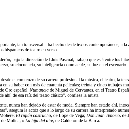
importante, tan transversal – ha hecho desde textos contemporáneos, a la
s hispánicos de teatro en verso.
erón, bajo la dirección de Lluis Pascual, trabajo que está entre los hit
verso, su elocuencia, su inteligencia como actriz, su luz en el escenario
sde el comienzo de su carrera profesional la música, el teatro, la televis
ta en su haber con más de cuarenta películas; treinta y cinco trabajos mus
 de Oro español,
Numancia
de Miguel de Cervantes, en el Teatro Españ
ahí, de esa raíz del teatro clásico”, confiesa la artista.
nte, nunca han dejado de estar de moda. Siempre han estado ahí, intoc
”, asegura la actriz que a lo largo de su carrera ha interpretado num
 Molière;
El rufián castrucho
, de Lope de Vega;
Don Juan Tenorio
, de 
o de Molina; o
La hija del aire
, de Calderón de la Barca.