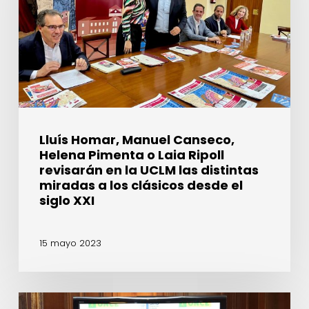
Pimenta
o
Laia
Ripoll
revisarán
en
la
UCLM
Lluís Homar, Manuel Canseco,
las
Helena Pimenta o Laia Ripoll
distintas
revisarán en la UCLM las distintas
miradas
miradas a los clásicos desde el
a
siglo XXI
los
clásicos
15 mayo 2023
desde
el
siglo
XXI
La