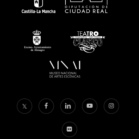
twitter
facebook
linkedin
youtube
instagram
flickr