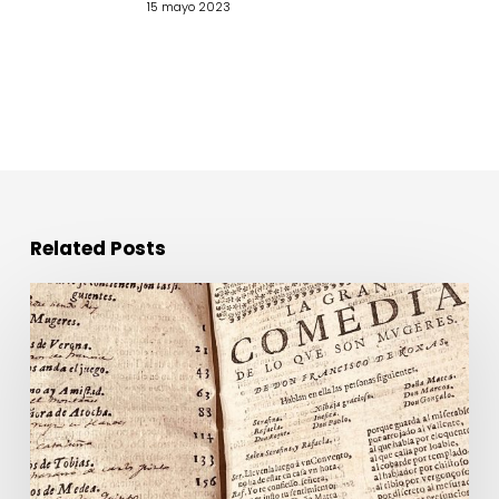
15 mayo 2023
Related Posts
Abierto
el
plazo
de
inscripción
para
el
taller