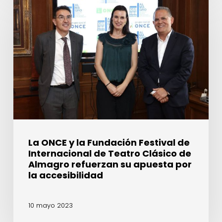
ONCE
y
la
Fundación
Festival
de
Internacional
de
Teatro
Clásico
de
Almagro
La ONCE y la Fundación Festival de
refuerzan
Internacional de Teatro Clásico de
su
Almagro refuerzan su apuesta por
apuesta
la accesibilidad
por
la
10 mayo 2023
accesibilidad