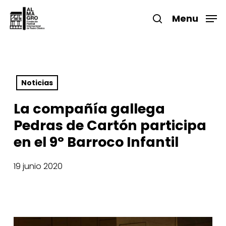
Skip
to
Menu
search
main
Close
content
Menu
Noticias
La compañía gallega
Pedras de Cartón participa
en el 9º Barroco Infantil
19 junio 2020