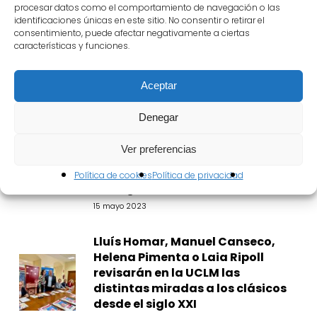
procesar datos como el comportamiento de navegación o las
desde el siglo XXI
identificaciones únicas en este sitio. No consentir o retirar el
15 mayo 2023
consentimiento, puede afectar negativamente a ciertas
características y funciones.
Latest news
Aceptar
Abierto el plazo de inscripción
Denegar
para el taller «La Casa del
Verso» que la Academia de las
Ver preferencias
Artes Escénicas de España
impartirá en el Festival de
Política de cookies
Política de privacidad
Almagro
15 mayo 2023
Lluís Homar, Manuel Canseco,
Helena Pimenta o Laia Ripoll
revisarán en la UCLM las
distintas miradas a los clásicos
desde el siglo XXI