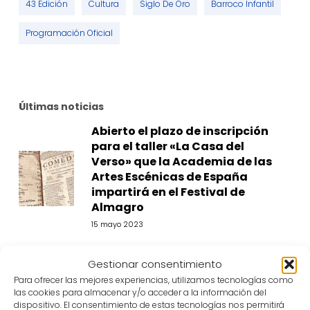
43 Edición
Cultura
Siglo De Oro
Barroco Infantil
Programación Oficial
Últimas noticias
Abierto el plazo de inscripción
para el taller «La Casa del
Verso» que la Academia de las
Artes Escénicas de España
impartirá en el Festival de
Almagro
15 mayo 2023
Lluís Homar, Manuel Canseco,
Gestionar consentimiento
Helena Pimenta o Laia Ripoll
Para ofrecer las mejores experiencias, utilizamos tecnologías como
revisarán en la UCLM las
las cookies para almacenar y/o acceder a la información del
distintas miradas a los clásicos
dispositivo. El consentimiento de estas tecnologías nos permitirá