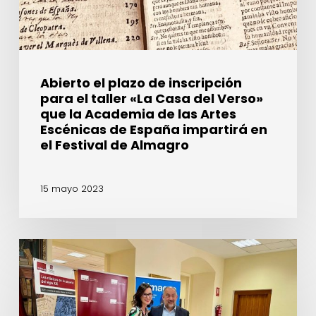
«La
Casa
del
Verso»
que
Abierto el plazo de inscripción
la
para el taller «La Casa del Verso»
Academia
que la Academia de las Artes
de
Escénicas de España impartirá en
las
el Festival de Almagro
Artes
Escénicas
15 mayo 2023
de
España
impartirá
en
Lluís
el
Homar,
Festival
Manuel
de
Canseco,
Almagro
Helena