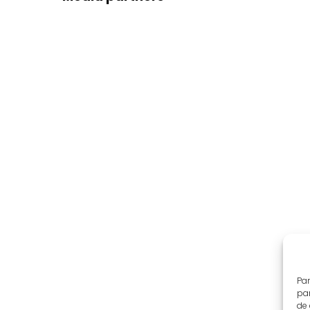
Par
par
de