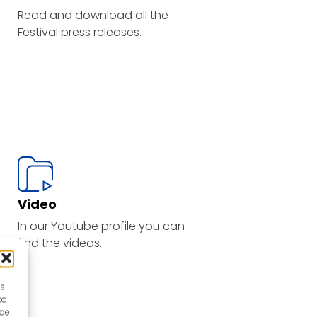
Read and download all the
Festival press releases
.
Video
In our Youtube profile you can
find the videos.
es
to
 de