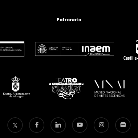
Patronato
twitter
facebook
linkedin
youtube
instagram
flickr