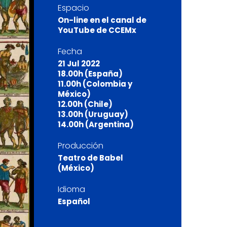
Espacio
On-line en el canal de
YouTube de CCEMx
Fecha
21 Jul 2022
18.00h (España)
11.00h (Colombia y
México)
12.00h (Chile)
13.00h (Uruguay)
14.00h (Argentina)
Producción
Teatro de Babel
(México)
Idioma
Español