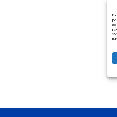
Par
par
de
nav
con
fun