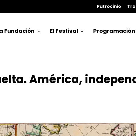
Patrocinio
Tra
a Fundación
El Festival
Programación
elta. América, independ