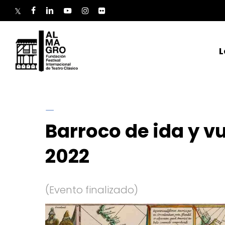
Skip
to
twitter
facebook
linkedin
youtube
instagram
flickr
main
content
L
Barroco de ida y vu
2022