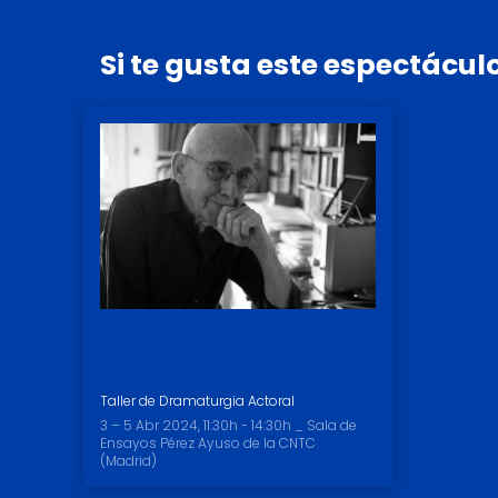
Si
te
gusta
este
espectáculo
Trastocando apenas el
final
Taller de Dramaturgia Actoral
3 – 5 Abr 2024, 11:30h - 14:30h _ Sala de
Ensayos Pérez Ayuso de la CNTC
(Madrid)