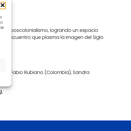
es
to
 de
y del poscolonialismo, logrando un espacio
Un encuentro que plasma la imagen del Siglo
Chile), Fabio Rubiano (Colombia), Sandra
).