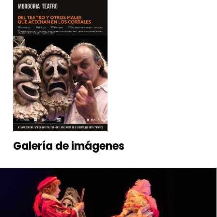
Vestuario
Ana del Palacio, Eva del
Palacio y Fernando Aguado
Coreografía y asesoría de
verso
Eva del Palacio
Videoescena
Alma Prieto
Galería
de
imágenes
Sastra
Mónica Alexandra Flores
Oficina
Ana del Palacio
Gestor