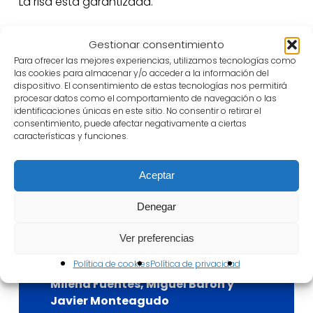
La risa está garantizada.
Gestionar consentimiento
Para ofrecer las mejores experiencias, utilizamos tecnologías como
Ficha
artística-técnica
las cookies para almacenar y/o acceder a la información del
dispositivo. El consentimiento de estas tecnologías nos permitirá
procesar datos como el comportamiento de navegación o las
identificaciones únicas en este sitio. No consentir o retirar el
De
consentimiento, puede afectar negativamente a ciertas
Fernando Aguado
características y funciones.
Adaptación y dirección
Aceptar
Eva de Palacio
Denegar
Iluminación
Guillermo Erice
Ver preferencias
Política de cookies
Política de privacidad
Música
Milena Fuentes, Miguel Barón y
Javier Monteagudo