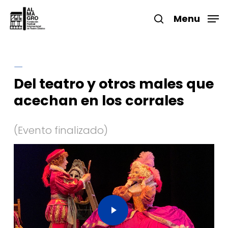
Skip
to
Menu
search
main
Close
content
Menu
Del teatro y otros males que
acechan en los corrales
Play Video
Play Video