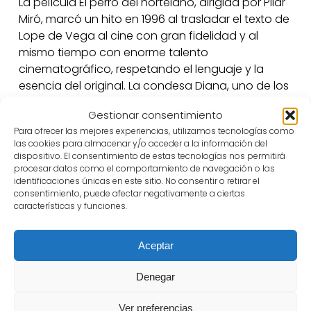
La película El perro del hortelano, dirigida por Pilar
Miró, marcó un hito en 1996 al trasladar el texto de
Lope de Vega al cine con gran fidelidad y al
mismo tiempo con enorme talento
cinematográfico, respetando el lenguaje y la
esencia del original. La condesa Diana, uno de los
personajes femeninos más relevantes de nuestro
Gestionar consentimiento
teatro clásico, se debate entre su amor por su
Para ofrecer las mejores experiencias, utilizamos tecnologías como
secretario Teodoro y las normas sociales que
las cookies para almacenar y/o acceder a la información del
impiden la relación, reflejando los conflictos de
dispositivo. El consentimiento de estas tecnologías nos permitirá
honor y deseo característicos del Siglo de Oro.
procesar datos como el comportamiento de navegación o las
identificaciones únicas en este sitio. No consentir o retirar el
Emma Suárez y Carmelo Gómez interpretaron a
consentimiento, puede afectar negativamente a ciertas
estos personajes y la película sobresalió, además,
características y funciones.
por su cuidada ambientación, vestuario y
fotografía. Fue ampliamente reconocida no solo
Aceptar
por el público y la crítica, sino también en los
Premios Goya de 1997, donde obtuvo siete
Denegar
galardones, incluido Mejor Dirección y Mejor Guion
Adaptado, consolidándose como una de las
Ver preferencias