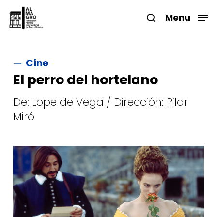
Skip
to
Menu
search
main
Close
content
Menu
Cine
El perro del hortelano
De: Lope de Vega / Dirección: Pilar
Miró