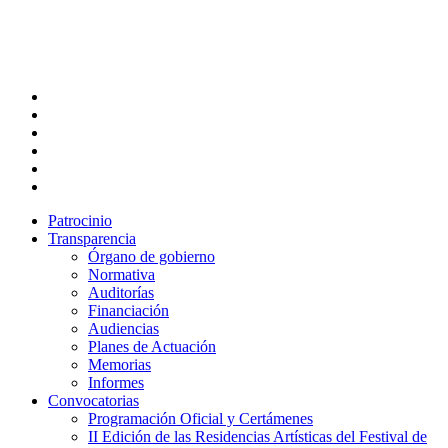
Skip
to
main
content
twitter
facebook
linkedin
youtube
instagram
flickr
Patrocinio
Transparencia
Órgano de gobierno
Normativa
Auditorías
Financiación
Audiencias
Planes de Actuación
Memorias
Informes
Convocatorias
Programación Oficial y Certámenes
II Edición de las Residencias Artísticas del Festival de