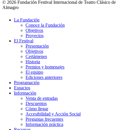
© 2026 Fundación Festival Internacional de Teatro Clásico de
Almagro
Close
La Fundación
Menu
Conoce la Fundación
Objetivos
Proyectos
El Festival
Presentación
Objetivos
Certámenes
Historia
Premios y homenajes
El equipo
Ediciones anteriores
Programación
Espacios
Información
Venta de entradas
Descuentos
Cómo llegar
Accesibilidad y Acción Social
Preguntas frecuentes
Información práctica
Recursos