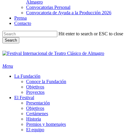
Almagro
Convocatorias Personal
Convocatoria de Ayuda a la Producción 2026
Prensa
Contacto
Hit enter to search or ESC to close
Search
Close
Search
search
Menu
La Fundación
Conoce la Fundación
Objetivos
Proyectos
El Festival
Presentación
Objetivos
Certámenes
Historia
Premios y homenajes
El equipo