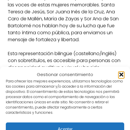
las voces de estas mujeres memorables. Santa
Teresa de Jesús, Sor Juana Inés de la Cruz, Ana
Caro de Mallén, María de Zayas y Sor Ana de San
Bartolomé nos hablan hoy de su lucha que fue
tanto íntima como pública, para enviarnos un
mensaje de fortaleza y libertad.
Esta representación bilingüe (castellano/inglés)
con sobretítulos, es accesible para personas con
discapacidad auditiva o visual y ha sido
concebida a través del Diseño Universal,
Gestionar consentimiento
enriqueciendo la propuesta artística y
Para ofrecer las mejores experiencias, utilizamos tecnologías como
las cookies para almacenar y/o acceder a la información del
favoreciendo la experiencia de todos los
dispositivo. El consentimiento de estas tecnologías nos permitirá
públicos.
procesar datos como el comportamiento de navegación o las
identificaciones únicas en este sitio. No consentir o retirar el
consentimiento, puede afectar negativamente a ciertas
Paula Rodríguez
características y funciones.
Aceptar