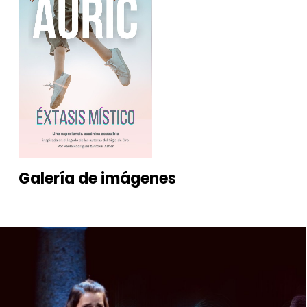
Video escena
Enrique Muñoz
Audiovisuales y accesibilidad
Enrique Muñoz
Galería
de
imágenes