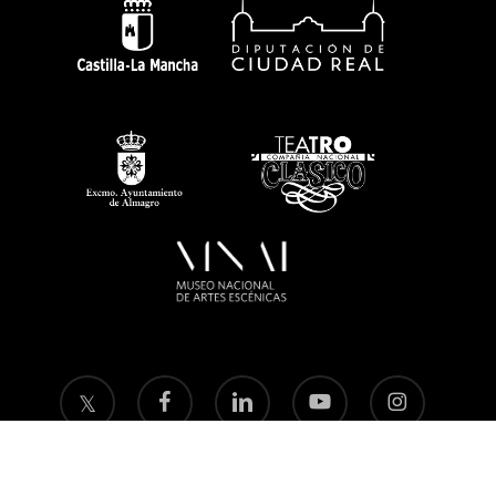
twitter
facebook
linkedin
youtube
instagram
flickr