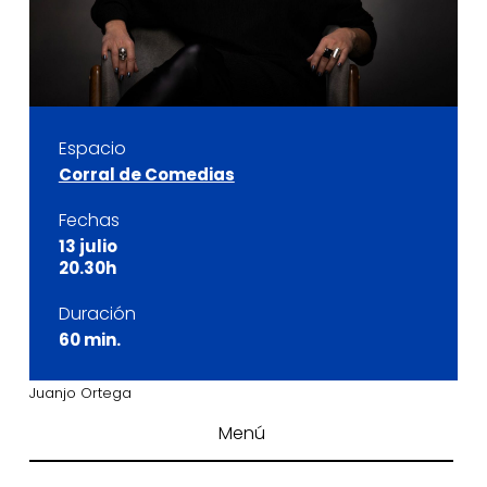
Espacio
Corral de Comedias
Fechas
13 julio
20.30h
Duración
60 min.
Juanjo Ortega
Menú