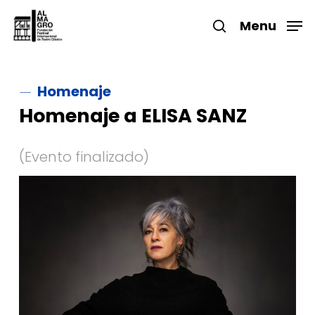
Skip
to
Menu
search
main
Close
content
Menu
Homenaje
Homenaje a ELISA SANZ