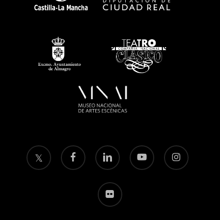
twitter
facebook
linkedin
youtube
instagram
flickr