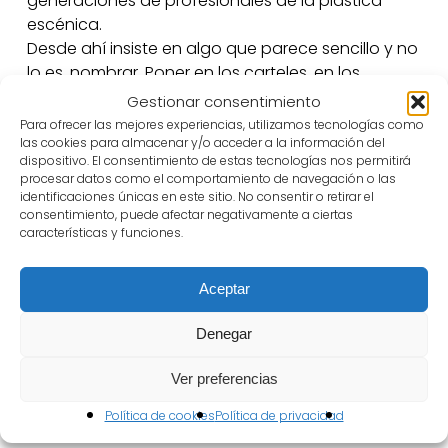
generaciones de profesionales de la plástica
escénica.
Desde ahí insiste en algo que parece sencillo y no
lo es, nombrar. Poner en los carteles, en los
programas, en la conversación, las palabras
Gestionar consentimiento
escenografía, vestuario, iluminación. Hacer
Para ofrecer las mejores experiencias, utilizamos tecnologías como
visibles los oficios que sostienen lo que ocurre
las cookies para almacenar y/o acceder a la información del
dispositivo. El consentimiento de estas tecnologías nos permitirá
sobre el escenario. Porque nombrar es reconocer,
procesar datos como el comportamiento de navegación o las
y reconocer es también una forma de cuidado.
identificaciones únicas en este sitio. No consentir o retirar el
Defiende ese lugar desde la Asociación de
consentimiento, puede afectar negativamente a ciertas
características y funciones.
Artistas Plásticos Escénicos y Audiovisuales de
España, de la que es impulsora, trabajando junto
a otros colegas para dar visibilidad y dignidad a
Aceptar
estas profesiones en un contexto cada vez más
Denegar
frágil.
¿Qué significa el Festival de Almagro para Elisa
Ver preferencias
Sanz? Y, sobre todo, ¿qué significa Elisa para
nosotros? Llegó un día y se quedó, como se
Política de cookies
Política de privacidad
quedan las personas que encuentran un lugar al