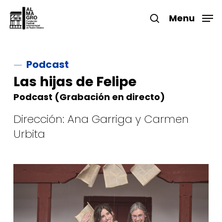
Skip
to
Menu
search
main
Close
content
Menu
Podcast
Las hijas de Felipe
Podcast (Grabación en directo)
Dirección: Ana Garriga y Carmen
Urbita