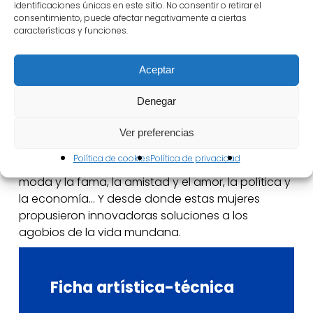
identificaciones únicas en este sitio. No consentir o retirar el
podcast que produce Radio Primavera Sound,
consentimiento, puede afectar negativamente a ciertas
presentan en el Festival Instrucción de novicias
características y funciones.
(Vidas del convento barroco para guiar tu
presente), un libro que es resultado de más de
Aceptar
quince años de investigación y que ofrece un
recorrido fascinante por las vidas de las monjas
Denegar
del Barroco y lo que ocurría en los conventos,
espacios gobernados por mujeres que
Ver preferencias
desarrollaron un complejo entramado social en el
Política de cookies
Política de privacidad
que tenían cabida el trabajo y la creatividad, la
moda y la fama, la amistad y el amor, la política y
la economía… Y desde donde estas mujeres
propusieron innovadoras soluciones a los
agobios de la vida mundana.
Ficha
artística-técnica