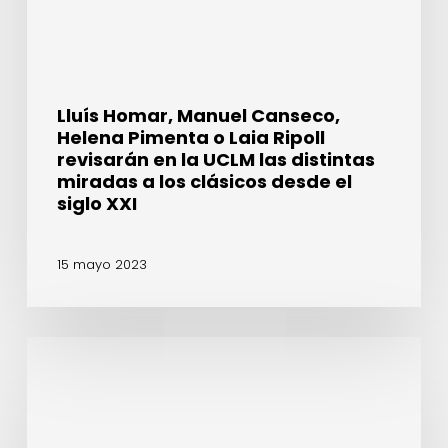
Ripoll
revisarán
en
la
UCLM
Lluís Homar, Manuel Canseco,
las
Helena Pimenta o Laia Ripoll
distintas
revisarán en la UCLM las distintas
miradas
miradas a los clásicos desde el
a
siglo XXI
los
clásicos
15 mayo 2023
desde
el
siglo
XXI
La
ONCE
y
la
Fundación