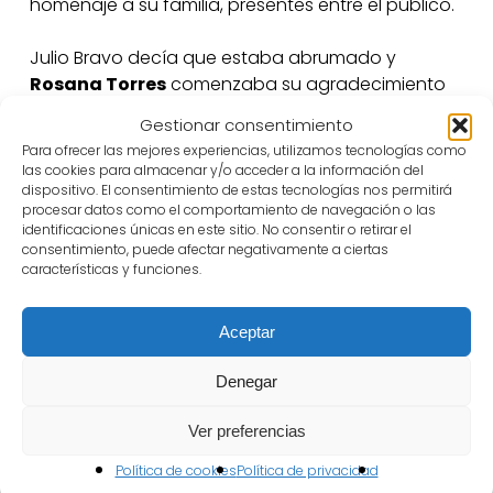
homenaje a su familia, presentes entre el público.
Julio Bravo decía que estaba abrumado y
Rosana Torres
comenzaba su agradecimiento
con un “estoy perpleja”, porque siente que tiene el
Gestionar consentimiento
síndrome del impostor. “Desde mucho antes de
Para ofrecer las mejores experiencias, utilizamos tecnologías como
que se empezara a hablar de ello. A mí me han
las cookies para almacenar y/o acceder a la información del
pagado por hacer lo que ya hacía antes: iba al
dispositivo. El consentimiento de estas tecnologías nos permitirá
procesar datos como el comportamiento de navegación o las
teatro y por la noche nos íbamos a comentar al
identificaciones únicas en este sitio. No consentir o retirar el
espectáculo y bajaron los actores y les
consentimiento, puede afectar negativamente a ciertas
preguntábamos. Y de golpe empezaron a
características y funciones.
pagarme por eso”.
Aceptar
Destacaba que “no he visto nunca profesión
donde haya más rigor, más profesionalidad y
Denegar
tenacidad que en esta, que en la de los actores,
directores, escenógrafos, técnicos, figurinistas…
Ver preferencias
todos”.
Política de cookies
Política de privacidad