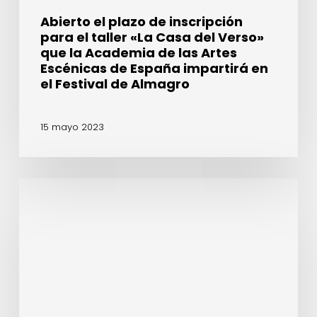
que
Abierto el plazo de inscripción
la
para el taller «La Casa del Verso»
Academia
que la Academia de las Artes
de
Escénicas de España impartirá en
las
el Festival de Almagro
Artes
Escénicas
15 mayo 2023
de
España
impartirá
en
Lluís
el
Homar,
Festival
Manuel
de
Canseco,
Almagro
Helena
Pimenta
o
Laia