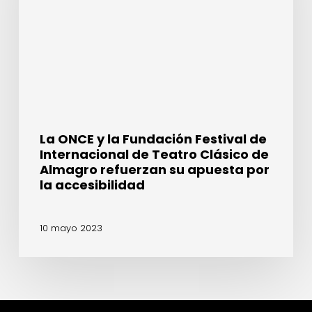
Festival
de
Internacional
de
Teatro
Clásico
de
Almagro
La ONCE y la Fundación Festival de
refuerzan
Internacional de Teatro Clásico de
su
Almagro refuerzan su apuesta por
apuesta
la accesibilidad
por
la
10 mayo 2023
accesibilidad