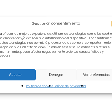
Gestionar consentimiento
a ofrecer las mejores experiencias, utilizamos tecnologías como las cooki
Jornadas
a almacenar y/o acceder a la información del dispositivo. El consentimien
Reimaginando los clásicos
 estas tecnologías nos permitirá procesar datos como el comportamiento
egación o las identificaciones únicas en este sitio. No consentir o retirar el
sentimiento, puede afectar negativamente a ciertas características y
Parador de Almagro
ciones.
19 julio
Aceptar
Denegar
Ver preferencias
Política de cookies
Política de privacidad