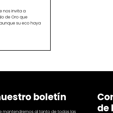
e nos invita a
glo de Oro que
o, aunque su eco haya
nuestro boletín
Con
de 
e mantendremos al tanto de todas las