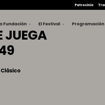
Patrocinio
Tra
a Fundación
El Festival
Programación
E JUEGA
49
 Clásico