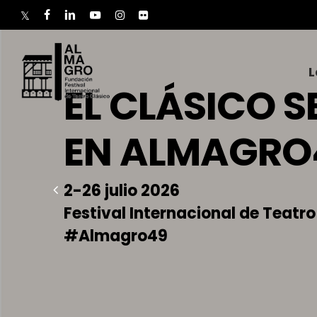
Skip
to
twitter
facebook
linkedin
youtube
instagram
flickr
main
content
L
EL CLÁSICO S
EN ALMAGRO
2-26 julio 2026
Festival Internacional de Teatro
#Almagro49