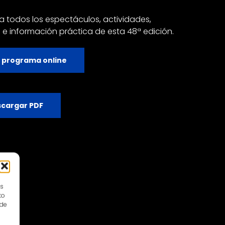
a todos los espectáculos, actividades,
 e información práctica de esta 48ª edición.
 programa online
cargar PDF
es
to
 de