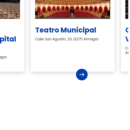
Teatro Municipal
C
pital
V
Calle San Agustín, 20, 13270 Almagro
Ca
Al
magro