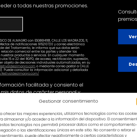
eder a todas nuestras promociones.
Consult
premios
Ver
CO DE ALMAGRO con ESG86141181, CALLE LOS MADRAZOS, 11,
fectos de notificaciones 915210720 y correo electrónico
 del Tratamiento, le informa que sus datos serán
 relación comercial entre las partes y atender las
e nuestros productos o servicios. En cualquier momento
culos 15 a 22 del RGPD, de acceso, rectificación, supresión,
ser objeto de decisiones individuales automatizadas, en su
Des
estivaldealmagro.com
o mediante correo postal a CALLE
D). Puede consultar la información adicional y detallada
w.festivaldealmagro.com/
formación facilitada y consiento el
 mis datos de carácter personal y
nes informativas relativas a las
Gestionar consentimiento
s por correo postal, correo
io electrónico equivalente.
a ofrecer las mejores experiencias, utilizamos tecnologías como las cooki
a almacenar y/o acceder a la información del dispositivo. El consentimien
 estas tecnologías nos permitirá procesar datos como el comportamiento
egación o las identificaciones únicas en este sitio. No consentir o retirar el
sentimiento, puede afectar negativamente a ciertas características y