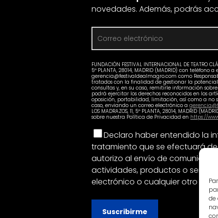
novedades. Además, podrás acc
FUNDACIÓN FESTIVAL INTERNACIONAL DE TEATRO CLÁSI
5ª PLANTA, 28014, MADRID (MADRID) con teléfono a e
gerencia@festivaldealmagro.com como Responsable
tratados con la finalidad de gestionar la potencial
consultas y, en su caso, remitirle información sobr
podrá ejercitar los derechos reconocidos en los artí
oposición, portabilidad, limitación, así como a no 
caso, enviando un correo electrónico a
gerencia@f
LOS MADRAZOS, 11, 5ª PLANTA, 28014, MADRID (MADRI
sobre nuestra Política de Privacidad en
https://ww
Declaro haber entendido la in
tratamiento que se efectuará de
autorizo al envío de comunicacio
actividades, productos o servicio
electrónico o cualquier otro med
Par
par
de
nav
con