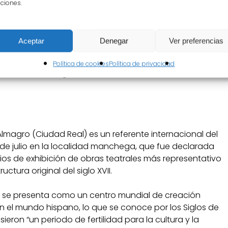
ciones.
useo Universidad de Navarra, podrá verse en
la
AUREA el
Aceptar
Denegar
Ver preferencias
oras.
Política de cookies
Política de privacidad
e Navarra tendrá lugar en el Corral de Comedias, el sábado
 Almagro (Ciudad Real) es un referente internacional del
 de julio en la localidad manchega, que fue declarada
cios de exhibición de obras teatrales más representativo
ctura original del siglo XVII.
8, se presenta como un centro mundial de creación
 en el mundo hispano, lo que se conoce por los Siglos de
ieron “un periodo de fertilidad para la cultura y la