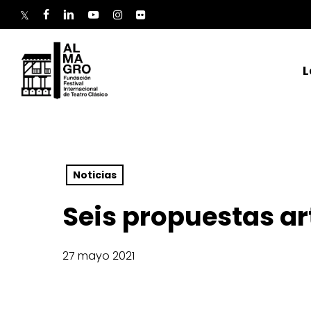
Skip
to
twitter
facebook
linkedin
youtube
instagram
flickr
main
content
L
Noticias
Seis propuestas ar
27 mayo 2021