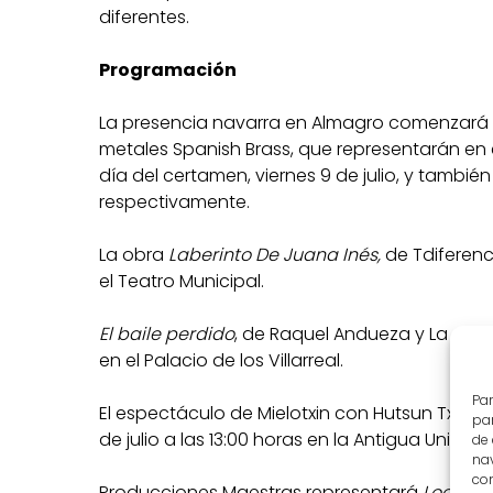
diferentes.
Programación
La presencia navarra en Almagro comenzará 
metales Spanish Brass, que representarán en
día del certamen, viernes 9 de julio, y también 
respectivamente.
La obra
Laberinto De Juana Inés,
de Tdiferenci
el Teatro Municipal.
El baile perdido
, de Raquel Andueza y La Galan
en el Palacio de los Villarreal.
Par
El espectáculo de Mielotxin con Hutsun Txalap
par
de julio a las 13:00 horas en la Antigua Univer
de
nav
con
Producciones Maestras representará
Loco de