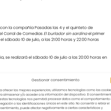
con la compañía Pasadas las 4 y el quinteto de
 el Corral de Comedias
El burlador sin sardina
el primer
el sábado 10 de julio, a las 21:00 horas y 22:00 horas
a, se realizará el sábado 10 de julio a las 20:00 horas en
ía, tendrá lugar el sábado 10 de julio a las 22:45 horas
Gestionar consentimiento
a ofrecer las mejores experiencias, utilizamos tecnologías como las cooki
arta y Tafalla Dantza Taldea se podrá ver el domingo 11
a almacenar y/o acceder a la información del dispositivo. El consentimien
sidad Renacentista (AUREA).
 estas tecnologías nos permitirá procesar datos como el comportamiento
egación o las identificaciones únicas en este sitio. No consentir o retirar el
sentimiento, puede afectar negativamente a ciertas características y
satino
el viernes 16 y el sábado 17 de julio, a las 20:00