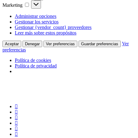
Marketing
Marketing
Administrar opciones
Gestionar los servicios
Gestionar {vendor_count} proveedores
Leer más sobre estos propósitos
Ver
Aceptar
Denegar
Ver preferencias
Guardar preferencias
preferencias
Política de cookies
Política de privacidad
Skip
to
main
content
twitter
facebook
linkedin
youtube
instagram
flickr