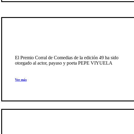
Premio Corral de Comedias 2026
El Premio Corral de Comedias de la edición 49 ha sido
otorgado al actor, payaso y poeta PEPE VIYUELA
Ver más