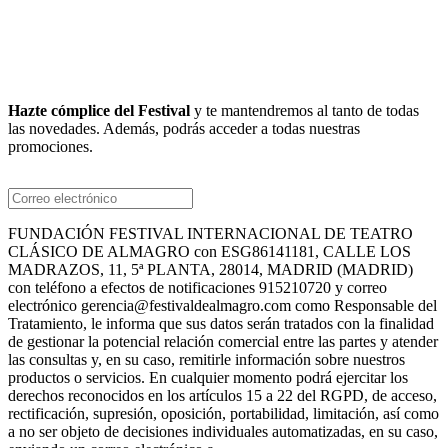
Hazte cómplice del Festival
y te mantendremos al tanto de todas
las novedades. Además, podrás acceder a todas nuestras
Suscríbete a nuestro boletín
promociones.
FUNDACIÓN FESTIVAL INTERNACIONAL DE TEATRO
CLÁSICO DE ALMAGRO con ESG86141181, CALLE LOS
MADRAZOS, 11, 5ª PLANTA, 28014, MADRID (MADRID)
con teléfono a efectos de notificaciones 915210720 y correo
electrónico gerencia@festivaldealmagro.com como Responsable del
Tratamiento, le informa que sus datos serán tratados con la finalidad
de gestionar la potencial relación comercial entre las partes y atender
las consultas y, en su caso, remitirle información sobre nuestros
productos o servicios. En cualquier momento podrá ejercitar los
derechos reconocidos en los artículos 15 a 22 del RGPD, de acceso,
rectificación, supresión, oposición, portabilidad, limitación, así como
a no ser objeto de decisiones individuales automatizadas, en su caso,