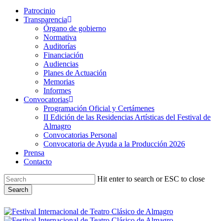
Patrocinio
Transparencia
Órgano de gobierno
Normativa
Auditorías
Financiación
Audiencias
Planes de Actuación
Memorias
Informes
Convocatorias
Programación Oficial y Certámenes
II Edición de las Residencias Artísticas del Festival de
Almagro
Convocatorias Personal
Convocatoria de Ayuda a la Producción 2026
Prensa
Contacto
Hit enter to search or ESC to close
Search
Close
Search