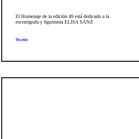
Homenaje a ELISA SANZ
El Homenaje de la edición 49 está dedicado a la
escenógrafa y figurinista ELISA SANZ
Ver más
Vídeo resumen de la programación
Play
Play
Video
Video
#Almagro49