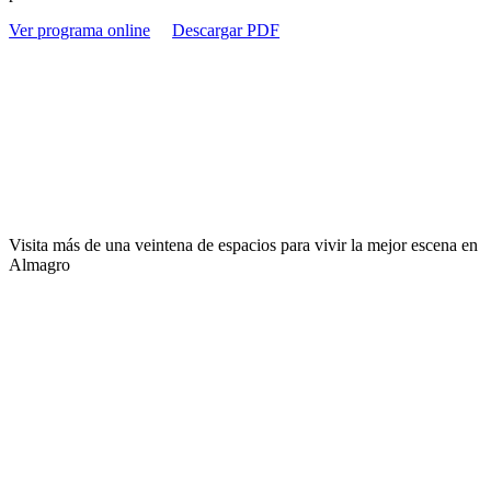
Ver programa online
Descargar PDF
Consulta el programa de la 49ª
Edición
Visita más de una veintena de espacios para vivir la mejor escena en
Almagro
Nuestros escenarios