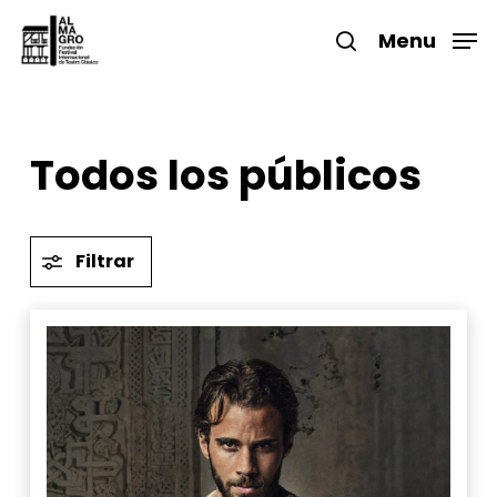
Skip
to
Menu
search
main
Close
content
Menu
Todos los públicos
Filtrar