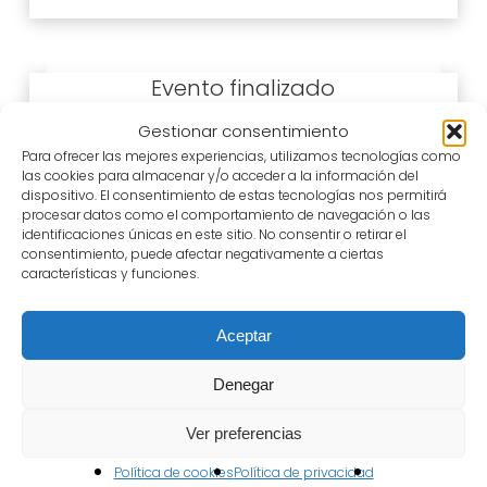
Gestionar consentimiento
Gastronomía
Para ofrecer las mejores experiencias, utilizamos tecnologías como
Duelos y Quebrantos
las cookies para almacenar y/o acceder a la información del
dispositivo. El consentimiento de estas tecnologías nos permitirá
procesar datos como el comportamiento de navegación o las
Venari - Centro de Tecnificación
identificaciones únicas en este sitio. No consentir o retirar el
Gastronómica
consentimiento, puede afectar negativamente a ciertas
características y funciones.
12 y 26 julio
Aceptar
Denegar
Ver preferencias
Gastronomía
Política de cookies
Política de privacidad