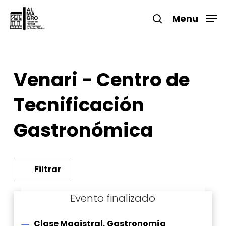
Skip
to
Menu
search
main
Close
content
Menu
Venari - Centro de
Tecnificación
Gastronómica
Filtrar
Clase Magistral, Gastronomía